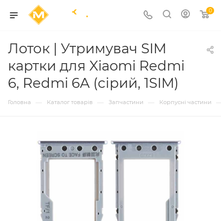
0
Лоток | Утримувач SIM
картки для Xiaomi Redmi
6, Redmi 6A (сірий, 1SIM)
—
—
—
Головна
Каталог товарів
Запчастини
Корпусні частини