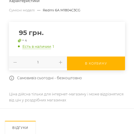
Характеристики
Сумісні моделі
—
Redmi 6A M1804C3CG
95
грн.
+ 4
Есть в наличии
: 1
В КОРЗИНУ
Самовивіз сьогодні - безкоштовно
Ціна дійсна тільки для інтернет-магазину і може відрізнятися
від цін у роздрібних магазинах
ВІДГУКИ