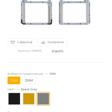
У ВИБРАНЕ
ПОРІВНЯТИ
Xiaomi
Артикул:
009605
выберете предложение
—
1SIM
1SIM
2SIM
Цвет
—
Space Gray