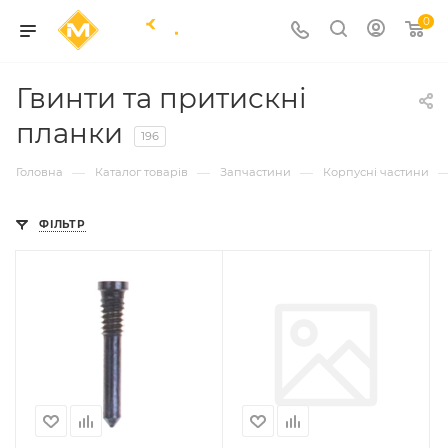
0
Гвинти та притискні
планки
196
—
—
—
Головна
Каталог товарів
Запчастини
Корпусні частини
ФІЛЬТР