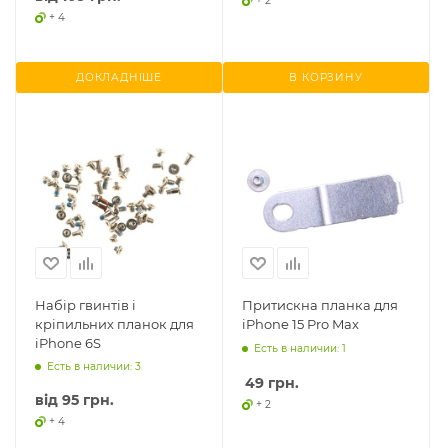
+ 2
+ 4
ДОКЛАДНІШЕ
В КОРЗИНУ
Набір гвинтів і
Притискна планка для
кріпильних планок для
iPhone 15 Pro Max
iPhone 6S
Есть в наличии: 1
Есть в наличии: 3
49
грн.
від
95 грн.
+ 2
+ 4