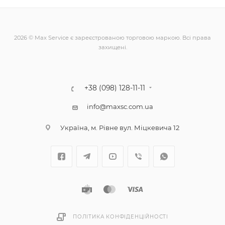
Притискна планка
Набір гвинтів і
нижньої плати Samsung
кріпильних планок для
Galaxy Z Fold4 F936,
iPhone 8 Plus
оригінал
Есть в наличии: 2
Есть в наличии: 1
від
101 грн.
46
грн.
+ 4
+ 2
В КОРЗИНУ
ДОКЛАДНІШЕ