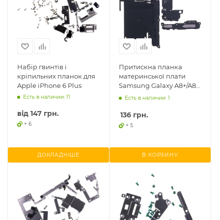
Набір гвинтів і
Притискна планка
кріпильних планок для
материнської плати
Apple iPhone 6 Plus
Samsung Galaxy A8+/A8
Plus A730, з
Есть в наличии: 11
Есть в наличии: 1
бездротовою зарядкою
від
147 грн.
136
грн.
+ 6
+ 5
ДОКЛАДНІШЕ
В КОРЗИНУ