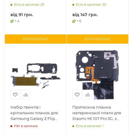
Есть в наличии: 29
Есть в наличии: 20
від
91 грн.
від
147 грн.
+ 4
+ 6
ДОКЛАДНІШЕ
ДОКЛАДНІШЕ
Набір гвинтів і
Притискна планка
кріпильних планок для
материнської плати для
Samsung Galaxy Z Flip
Xiaomi Mi 10T Pro 5G, з
F700, оригінал (знятий з
антеною NFC, оригінал
Нет в наличии
Есть в наличии: 1
телефону)