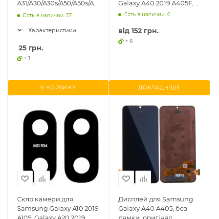
A31/A30/A30s/A50/A50s/A51/A40/A41/M51,
Galaxy A40 2019 A405F, з
USB Type-C
конектором навушників
Есть в наличии: 6
Есть в наличии: 37
і мікрофо
від
152 грн.
Характеристики
+ 6
25
грн.
+ 1
В КОРЗИНУ
ДОКЛАДНІШЕ
Скло камери для
Дисплей для Samsung
Samsung Galaxy A10 2019
Galaxy A40 A405, без
A105, Galaxy A20 2019
рамки, оригінал