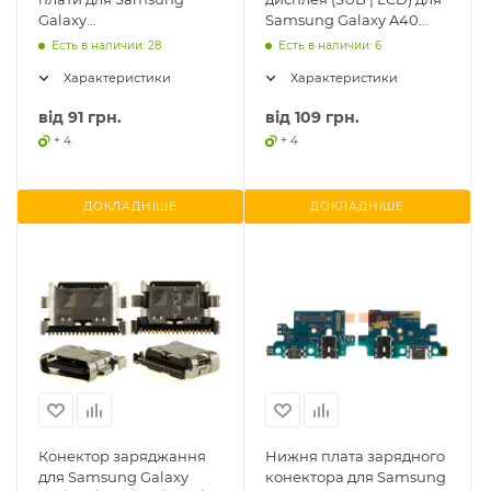
Galaxy
Samsung Galaxy A40
A40/A10/A70/A51/M51/A71/Note10
2019 A405, Galaxy M51
Есть в наличии: 28
Есть в наличии: 6
Lite, оригінал
M515F
Характеристики
Характеристики
від
91 грн.
від
109 грн.
+ 4
+ 4
ДОКЛАДНІШЕ
ДОКЛАДНІШЕ
Конектор заряджання
Нижня плата зарядного
для Samsung Galaxy
конектора для Samsung