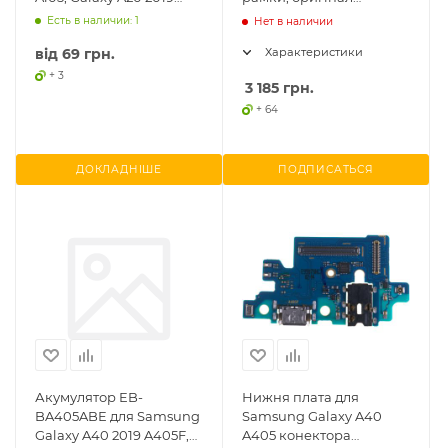
A205, Galaxy A30 2019
(переклеєне скло)
Есть в наличии: 1
Нет в наличии
A305, Galaxy A
від
69 грн.
Характеристики
+ 3
3 185
грн.
+ 64
ДОКЛАДНІШЕ
ПОДПИСАТЬСЯ
Акумулятор EB-
Нижня плата для
BA405ABE для Samsung
Samsung Galaxy A40
Galaxy A40 2019 A405F,
A405 конектора