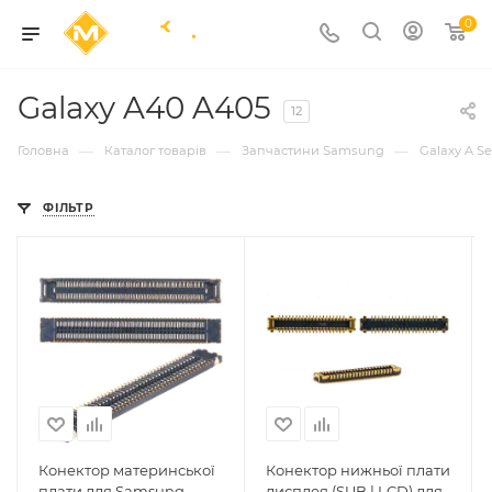
0
Galaxy A40 A405
12
—
—
—
Головна
Каталог товарів
Запчастини Samsung
Galaxy A Se
ФІЛЬТР
Конектор материнської
Конектор нижньої плати
плати для Samsung
дисплея (SUB | LCD) для