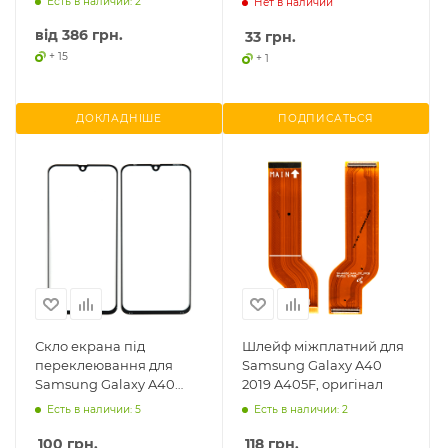
Есть в наличии: 2
Нет в наличии
A710F, Galaxy A3
від
386 грн.
33
грн.
+ 15
+ 1
ДОКЛАДНІШЕ
ПОДПИСАТЬСЯ
Скло екрана під
Шлейф міжплатний для
переклеювання для
Samsung Galaxy A40
Samsung Galaxy A40
2019 A405F, оригінал
2019 A405F, (5,9")
Есть в наличии: 5
Есть в наличии: 2
100
грн.
118
грн.