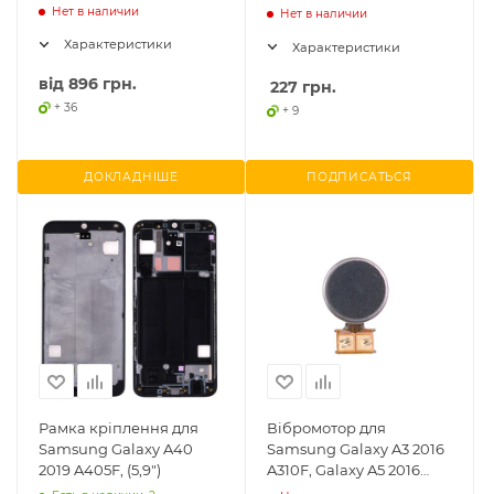
3100mAh
зарядки, оригінал,
Нет в наличии
Нет в наличии
відновлена
Характеристики
Характеристики
від
896 грн.
227
грн.
+ 36
+ 9
ДОКЛАДНІШЕ
ПОДПИСАТЬСЯ
Рамка кріплення для
Вібромотор для
Samsung Galaxy A40
Samsung Galaxy A3 2016
2019 A405F, (5,9")
A310F, Galaxy A5 2016
A510F, Galaxy A7 2016