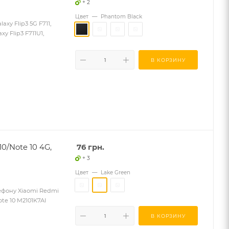
+ 2
Цвет
—
Phantom Black
xy Flip3 5G F711,
xy Flip3 F711U1,
В КОРЗИНУ
0/Note 10 4G,
76
грн.
+ 3
Цвет
—
Lake Green
лефону Xiaomi Redmi
te 10 M2101K7AI
В КОРЗИНУ