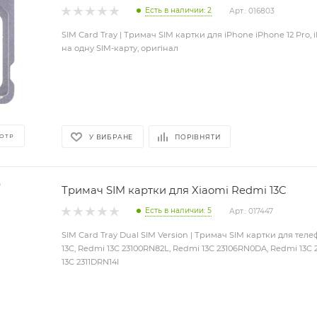
Есть в наличии: 2
Арт.: 016803
SIM Card Tray | Тримач SIM картки для iPhone iPhone 12 Pro, 
на одну SIM-карту, оригінал
ОТР
У ВИБРАНЕ
ПОРІВНЯТИ
Тримач SIM картки для Xiaomi Redmi 13C
Есть в наличии: 5
Арт.: 017447
SIM Card Tray Dual SIM Version | Тримач SIM картки для тел
13C, Redmi 13C 23100RN82L, Redmi 13C 23106RN0DA, Redmi 13C
13C 2311DRN14I