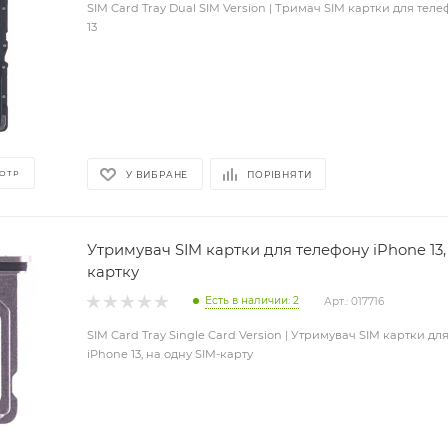
SIM Card Tray Dual SIM Version | Тримач SIM картки для тел
13
ОТР
У ВИБРАНЕ
ПОРІВНЯТИ
Утримувач SIM картки для телефону iPhone 13,
картку
Есть в наличии: 2
Арт.: 017716
SIM Card Tray Single Card Version | Утримувач SIM картки для
iPhone 13, на одну SIM-карту