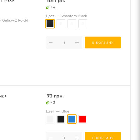
4 F936
101
грн.
+ 4
Цвет
—
Phantom Black
 Galaxy Z Fold4
В КОРЗИНУ
інал
73
грн.
+ 3
Цвет
—
Blue
В КОРЗИНУ