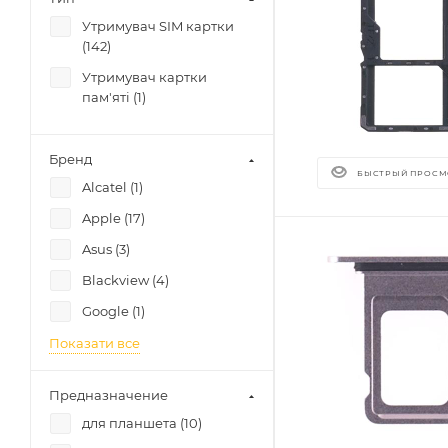
Утримувач SIM картки
(
142
)
Утримувач картки
пам'яті (
1
)
Бренд
БЫСТРЫЙ ПРОСМ
Alcatel (
1
)
Apple (
17
)
Asus (
3
)
Blackview (
4
)
Google (
1
)
Показати все
Предназначение
для планшета (
10
)