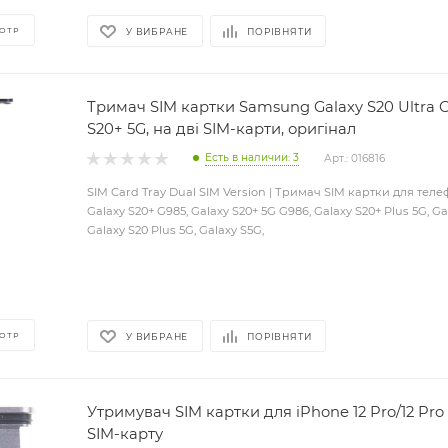
ОТР
У ВИБРАНЕ
ПОРІВНЯТИ
Тримач SIM картки Samsung Galaxy S20 Ultra G
S20+ 5G, на дві SIM-карти, оригінал
Есть в наличии: 3
Арт.: 016816
SIM Card Tray Dual SIM Version | Тримач SIM картки для те
Galaxy S20+ G985, Galaxy S20+ 5G G986, Galaxy S20+ Plus 5G, Ga
Galaxy S20 Plus 5G, Galaxy S5G,
ОТР
У ВИБРАНЕ
ПОРІВНЯТИ
Утримувач SIM картки для iPhone 12 Pro/12 Pro
SIM-карту