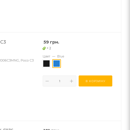
 C3
59
грн.
+ 2
Цвет
—
Blue
2006C3MNG, Poco C3
В КОРЗИНУ