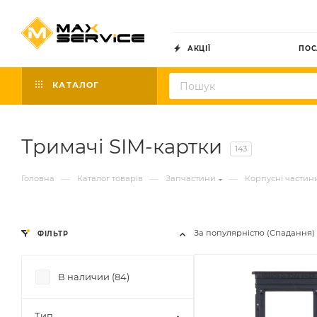
АКЦІЇ
ПОС
КАТАЛОГ
Тримачі SIM-картки
143
—
—
—
Головна
Каталог товарів
Запчастини
Корпусні частин
За популярністю (Спадання)
ФІЛЬТР
В наличии (
84
)
Тип