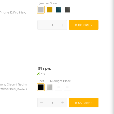
Цвет
—
Silver
iPhone 12 Pro Max,
В КОРЗИНУ
91
грн.
+ 4
Цвет
—
Midnight Black
ефону Xiaomi Redmi
 23108RN04Y, Redmi
В КОРЗИНУ