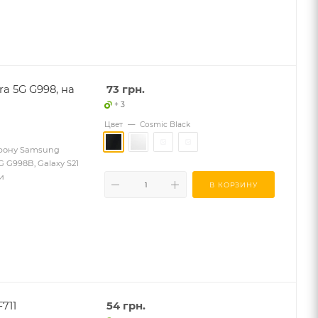
ra 5G G998, на
73
грн.
+ 3
Цвет
—
Cosmic Black
лефону Samsung
5G G998B, Galaxy S21
ки
В КОРЗИНУ
711
54
грн.