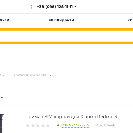
+38 (098) 128-11-11
ЛУГИ
ЯК ПРИДБАТИ
КО
—
и
Тримачі SIM-картки
Тримач SIM картки для Xiaomi Redmi 13
Есть в наличии: 5
Арт.: 017446