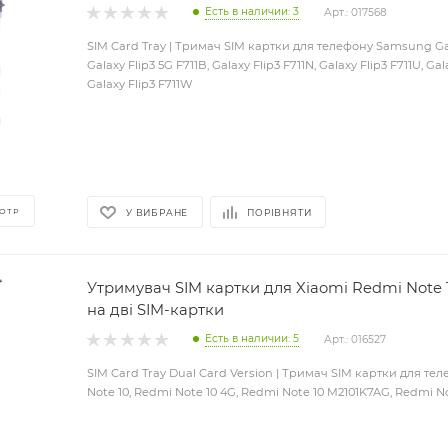
Есть в наличии: 3
Арт.: 017568
SIM Card Tray | Тримач SIM картки для телефону Samsung Gala
Galaxy Flip3 5G F711B, Galaxy Flip3 F711N, Galaxy Flip3 F711U, Gala
Galaxy Flip3 F711W
ОТР
У ВИБРАНЕ
ПОРІВНЯТИ
Утримувач SIM картки для Xiaomi Redmi Note 1
на дві SIM-картки
Есть в наличии: 5
Арт.: 016527
SIM Card Tray Dual Card Version | Тримач SIM картки для те
Note 10, Redmi Note 10 4G, Redmi Note 10 M2101K7AG, Redmi No