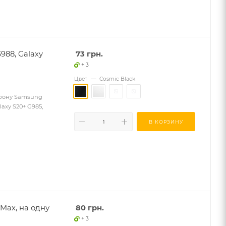
988, Galaxy
73
грн.
+ 3
Цвет
—
Cosmic Black
лефону Samsung
laxy S20+ G985,
В КОРЗИНУ
 Max, на одну
80
грн.
+ 3