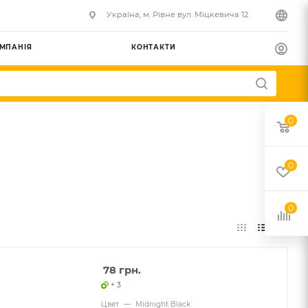
Українa, м. Рівне вул. Міцкевича 12
МПАНІЯ
КОНТАКТИ
0
0
0
78
грн.
+ 3
Цвет
—
Midnight Black