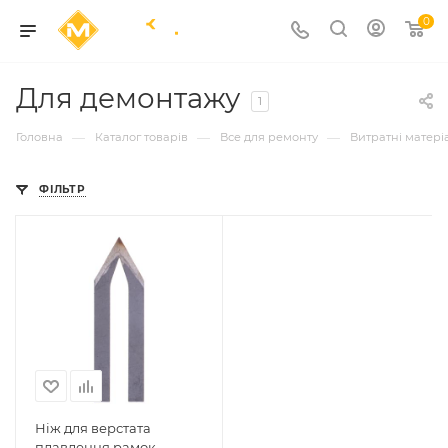
0
Для демонтажу
1
—
—
—
Головна
Каталог товарів
Все для ремонту
Витратні матері
ФІЛЬТР
Ніж для верстата
плавлення рамок