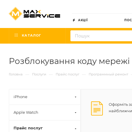
АКЦІЇ
ПОС
КАТАЛОГ
Розблокування коду мережі
—
—
—
Головна
Послуги
Прайс послуг
Программный ремонт
iPhone
Оформіть за
найближчим
Apple Watch
Прайс послуг