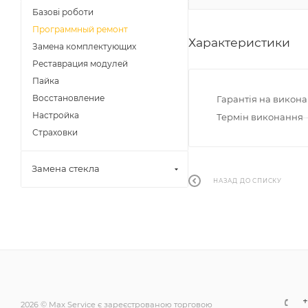
Базові роботи
Программный ремонт
Характеристики
Замена комплектующих
Реставрация модулей
Пайка
Восстановление
Гарантія на викона
Настройка
Термін виконання
Страховки
Замена стекла
НАЗАД ДО СПИСКУ
+
2026 © Max Service є зареєстрованою торговою