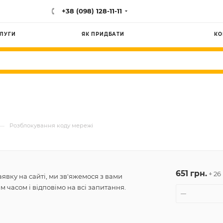
+38 (098) 128-11-11
ЛУГИ
ЯК ПРИДБАТИ
КО
—
Розблокування коду мережі
651 грн.
+ 26
явку на сайті, ми зв'яжемося з вами
 часом і відповімо на всі запитання.