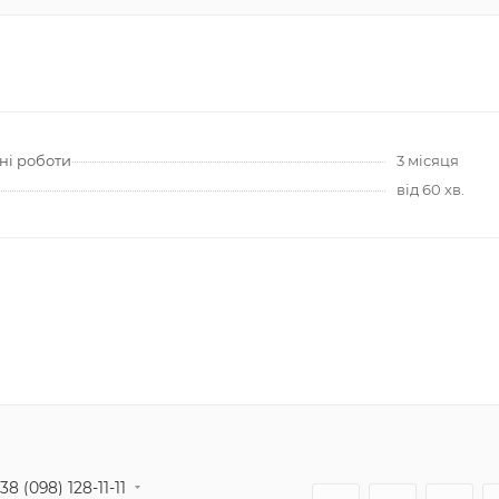
ні роботи
3 місяця
від 60 хв.
38 (098) 128-11-11