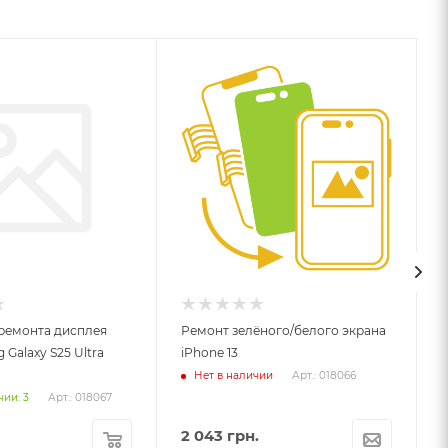
ремонта дисплея
Ремонт зелёного/белого экрана
Galaxy S25 Ultra
iPhone 13
д
F
Нет в наличии
Арт.: 018066
чии: 3
Арт.: 018067
2 043
грн.