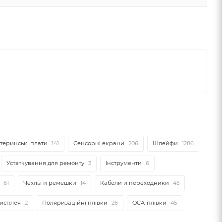
теринські плати
141
Сенсорні екрани
206
Шлейфи
1286
Устаткування для ремонту
3
Інструменти
6
61
Чехлы и ремешки
14
Кабели и переходники
45
дисплея
2
Поляризаційні плівки
26
OCA-плівки
45