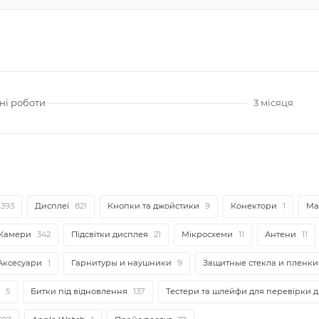
ні роботи
3 місяця
393
Дисплеї
821
Кнопки та джойстики
9
Конектори
1
Ма
Камери
342
Підсвітки дисплея
21
Мікросхеми
11
Антени
11
Аксесуари
1
Гарнитуры и наушники
9
Защитные стекла и пленки
5
Битки під відновлення
137
Тестери та шлейфи для перевірки 