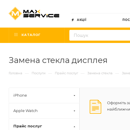
АКЦІЇ
ПОС
КАТАЛОГ
Замена стекла дисплея
—
—
—
—
Головна
Послуги
Прайс послуг
Замена стекла
Заме
iPhone
Оформіть за
найближчим
Apple Watch
Прайс послуг