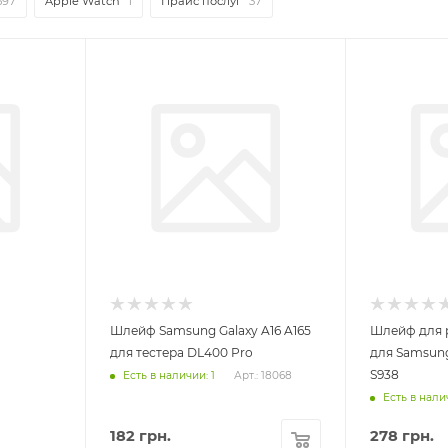
597
Apple Watch
1
Прайс послуг
37
Шлейф Samsung Galaxy A16 A165
Шлейф для 
для тестера DL400 Pro
для Samsung 
S938
Есть в наличии: 1
Арт.: 18068
Есть в нали
182
грн.
278
грн.