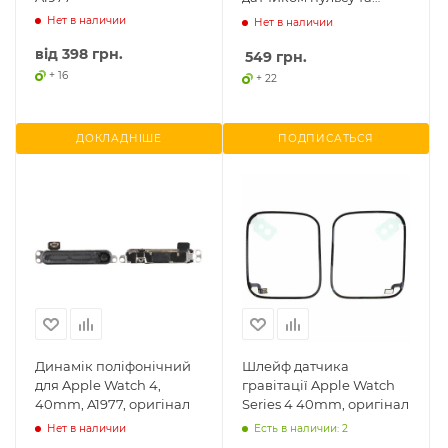
бездротовою зарядкою
Нет в наличии
Нет в наличии
від
398 грн.
549
грн.
+ 16
+ 22
ДОКЛАДНІШЕ
ПОДПИСАТЬСЯ
Динамік поліфонічний
Шлейф датчика
для Apple Watch 4,
гравітації Apple Watch
40mm, A1977, оригінал
Series 4 40mm, оригінал
Нет в наличии
Есть в наличии: 2