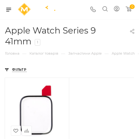
0
Apple Watch Series 9
41mm
1
—
—
—
Головна
Каталог товарів
Запчастини Apple
Apple Watch
ФІЛЬТР