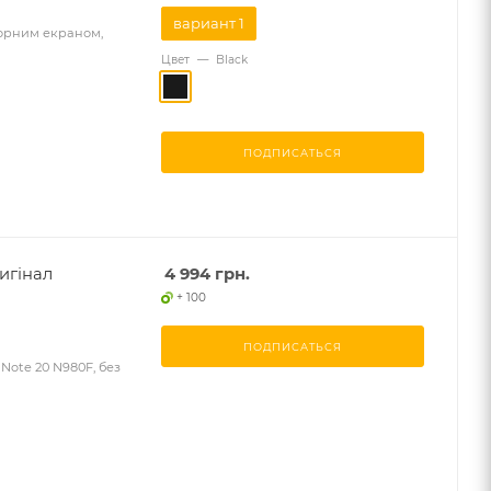
вариант 1
сорним екраном,
Цвет
—
Black
ПОДПИСАТЬСЯ
игінал
4 994
грн.
+ 100
ПОДПИСАТЬСЯ
Note 20 N980F, без