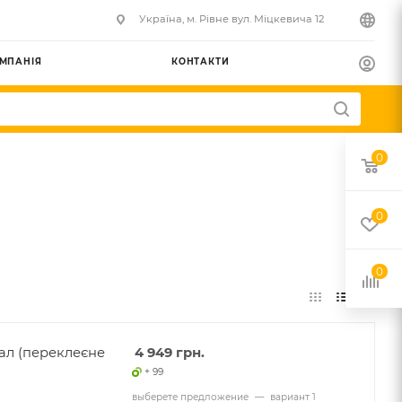
Українa, м. Рівне вул. Міцкевича 12
МПАНІЯ
КОНТАКТИ
0
0
0
ал (переклеєне
4 949
грн.
+ 99
выберете предложение
—
вариант 1