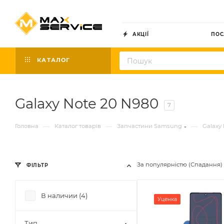
АКЦІЇ
ПОС
КАТАЛОГ
Galaxy Note 20 N980
7
—
—
—
Головна
Каталог товарів
Запчастини Samsung
Galaxy 
За популярністю (Спадання)
ФІЛЬТР
В наличии (
4
)
Уценка
Тип