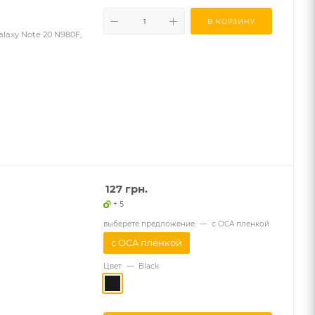
В КОРЗИНУ
laxy Note 20 N980F,
127
грн.
+ 5
выберете предложение
—
с OCA пленкой
с OCA пленкой
Цвет
—
Black