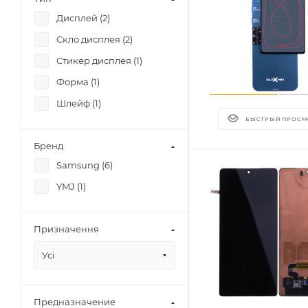
Дисплей (
2
)
Скло дисплея (
2
)
Стикер дисплея (
1
)
Форма (
1
)
Шлейф (
1
)
БЫСТРЫЙ ПРОСМ
Бренд
Samsung (
6
)
YMJ (
1
)
Призначення
Усі
Предназначение