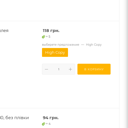
плея
118
грн.
+ 5
выберете предложение
—
High Copy
High Copy
В КОРЗИНУ
0, без плівки
94
грн.
+ 4