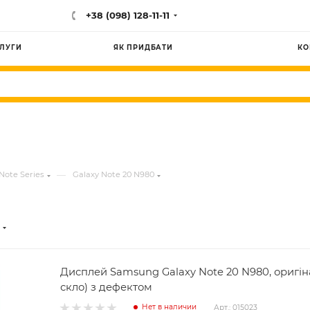
+38 (098) 128-11-11
ЛУГИ
ЯК ПРИДБАТИ
КО
—
Note Series
Galaxy Note 20 N980
Дисплей Samsung Galaxy Note 20 N980, оригін
скло) з дефектом
Нет в наличии
Арт.: 015023