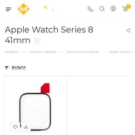
0
Apple Watch Series 8
41mm
1
—
—
—
Головна
Каталог товарів
Запчастини Apple
Apple Watch
ФІЛЬТР