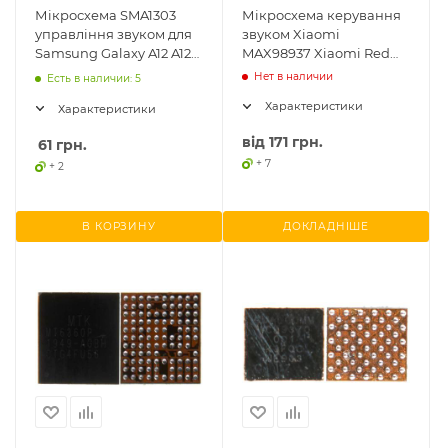
Мікросхема SMA1303
Мікросхема керування
управління звуком для
звуком Xiaomi
Samsung Galaxy A12 A127,
MAX98937 Xiaomi Redmi
Galaxy A31 A315, Galaxy
Note 8T/7/Mi A3
Нет в наличии
Есть в наличии: 5
A21s A217
Характеристики
Характеристики
від
171 грн.
61
грн.
+ 7
+ 2
В КОРЗИНУ
ДОКЛАДНІШЕ