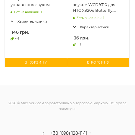
управління звуком
звуком WCD9310 для
HTC X920e Butterfly,
Есть в наличии: 1
Sony Ericsson LT30p
Есть в наличии: 1
Характеристики
Xperia T, Samsung
Характеристики
146
грн.
36
грн.
+ 6
+ 1
В КОРЗИНУ
В КОРЗИНУ
2026 © Max Service є зареєстрованою торговою маркою. Всі права
захищені.
+38 (098) 128-11-11