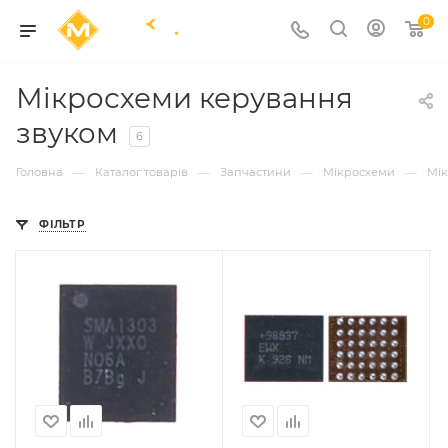
0
Мікросхеми керування
звуком
6
—
—
—
—
Головна
Каталог товарів
Запчастини
Мікросхеми
Мік
ФІЛЬТР