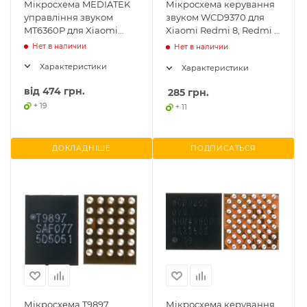
Мікросхема MEDIATEK
Мікросхема керування
управління звуком
звуком WCD9370 для
MT6360P для Xiaomi
Xiaomi Redmi 8, Redmi 8
Redmi Note 8 Pro
Pro
Нет в наличии
Нет в наличии
M1906G7G
Характеристики
Характеристики
від
474 грн.
285
грн.
+ 19
+ 11
ДОКЛАДНІШЕ
ПОДПИСАТЬСЯ
Мікросхема T9897
Мікросхема керування