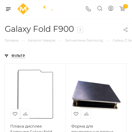
0
Galaxy Fold F900
2
—
—
—
Головна
Каталог товарів
Запчастини Samsung
Galaxy Z Se
ФІЛЬТР
Плівка дисплея
Форма для
Samsung Galaxy Fold
поклеювання плівки