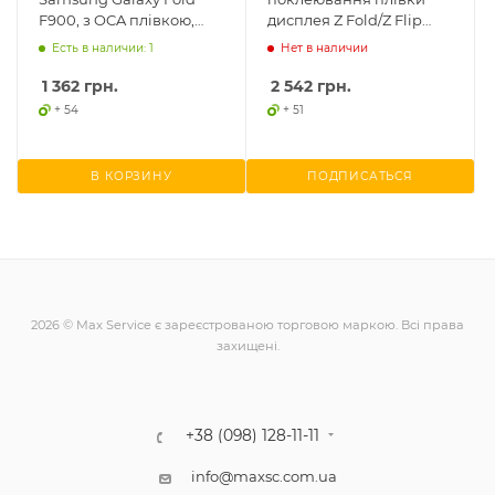
F900, з OCA плівкою,
дисплея Z Fold/Z Flip
оригінал
21.5см*21см*5.3см
Есть в наличии: 1
Нет в наличии
1 362
грн.
2 542
грн.
+ 54
+ 51
В КОРЗИНУ
ПОДПИСАТЬСЯ
2026 © Max Service є зареєстрованою торговою маркою. Всі права
захищені.
+38 (098) 128-11-11
info@maxsc.com.ua