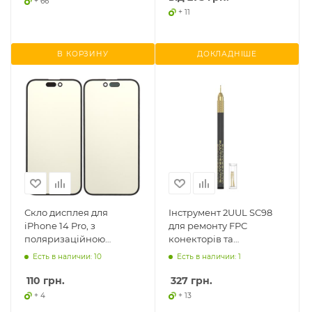
+ 66
+ 11
В КОРЗИНУ
ДОКЛАДНІШЕ
Скло дисплея для
Інструмент 2UUL SC98
iPhone 14 Pro, з
для ремонту FPC
поляризаційною
конекторів та
плівкою
реболлінгу
Есть в наличии: 10
Есть в наличии: 1
110
грн.
327
грн.
+ 4
+ 13