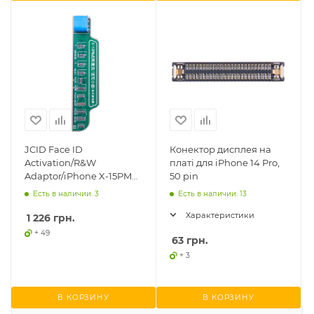
JCID Face ID
Конектор дисплея на
Activation/R&W
платі для iPhone 14 Pro,
Adaptor/iPhone X-15PM
50 pin
(не вимагає
Есть в наличии: 3
Есть в наличии: 13
зовнішнього живлення)
Характеристики
1 226
грн.
+ 49
63
грн.
+ 3
В КОРЗИНУ
В КОРЗИНУ