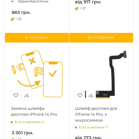
від
917 грн.
Характеристики
+ 37
863
грн.
+ 35
В КОРЗИНУ
ДОКЛАДНІШЕ
Замена шлейфа
Шлейф дисплея для
дисплея iPhone 14 Pro
iPhone 14 Pro, з
мікросхемою
Есть в наличии: 4
Есть в наличии: 7
3 301
грн.
від
273 грн.