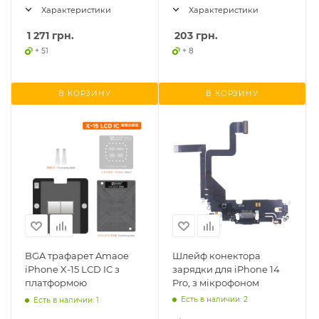
Характеристики
Характеристики
1 271
грн.
203
грн.
+ 51
+ 8
В КОРЗИНУ
В КОРЗИНУ
BGA трафарет Amaoe
Шлейф конектора
iPhone X-15 LCD IC з
зарядки для iPhone 14
платформою
Pro, з мікрофоном
Есть в наличии: 2
Есть в наличии: 1