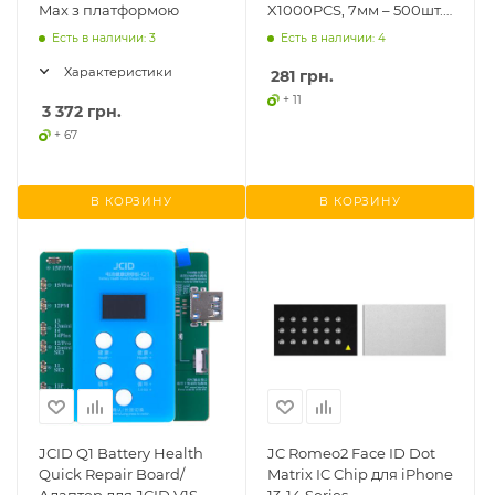
Max з платформою
X1000PCS, 7мм – 500шт.
12мм – 500шт.
Есть в наличии: 3
Есть в наличии: 4
Характеристики
281
грн.
+ 11
3 372
грн.
+ 67
В КОРЗИНУ
В КОРЗИНУ
JСID Q1 Battery Health
JC Romeo2 Face ID Dot
Quick Repair Board/
Matrix IC Chip для iPhone
Адаптер для JCID V1S
13-14 Series