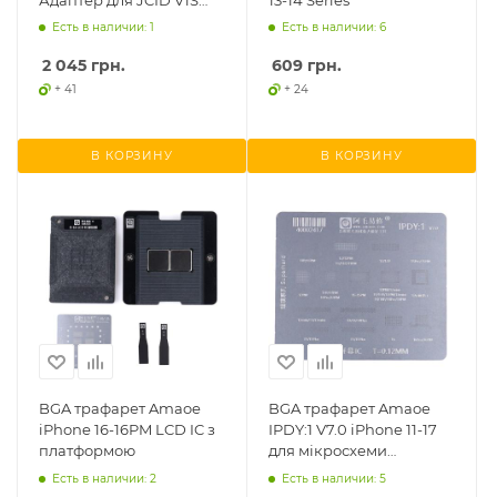
для iPhone 11-15 Pro Max
Есть в наличии: 1
Есть в наличии: 6
2 045
грн.
609
грн.
+ 41
+ 24
В КОРЗИНУ
В КОРЗИНУ
BGA трафарет Amaoe
BGA трафарет Amaoe
iPhone 16-16PM LCD IC з
IPDY:1 V7.0 iPhone 11-17
платформою
для мікросхеми
тачскріна та контролера
Есть в наличии: 2
Есть в наличии: 5
живлення