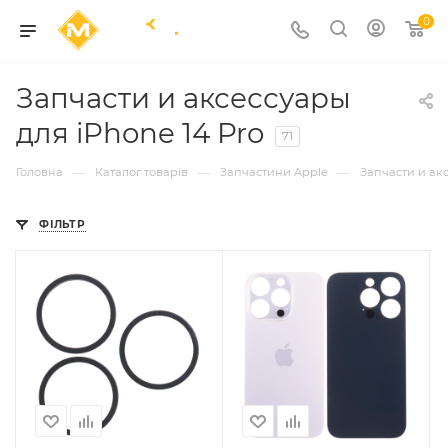
0
Запчасти и аксессуары
для iPhone 14 Pro
71
—
—
—
Головна
Каталог товарів
Запчастини Apple
Запчасти и ак
ФІЛЬТР