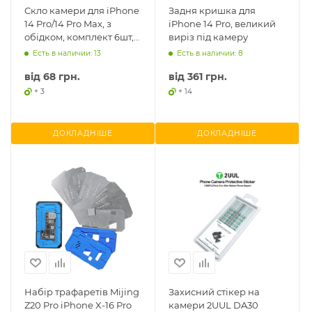
Скло камери для iPhone
Задня кришка для
14 Pro/14 Pro Max, з
iPhone 14 Pro, великий
обідком, комплект 6шт,
виріз під камеру
Sapphire
Есть в наличии: 13
Есть в наличии: 8
від
68 грн.
від
361 грн.
+ 3
+ 14
ДОКЛАДНІШЕ
ДОКЛАДНІШЕ
Набір трафаретів Mijing
Захисний стікер на
Z20 Pro iPhone X-16 Pro
камери 2UUL DA30