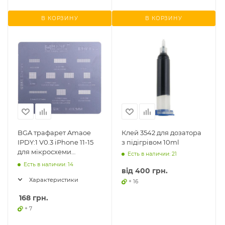
В КОРЗИНУ
В КОРЗИНУ
BGA трафарет Amaoe
Клей 3542 для дозатора
IPDY:1 V0.3 iPhone 11-15
з підігрівом 10ml
для мікросхеми
Есть в наличии: 21
тачскріну
Есть в наличии: 14
від
400 грн.
Характеристики
+ 16
168
грн.
+ 7