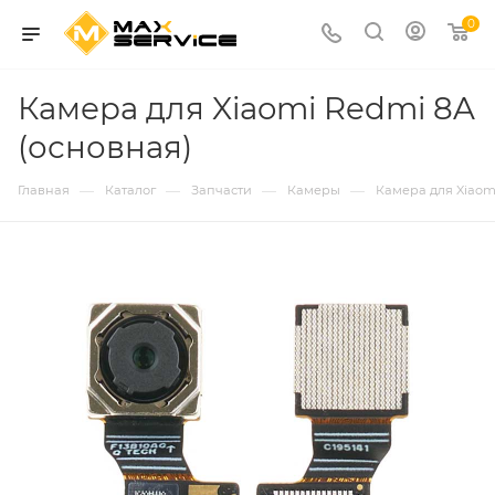
0
Камера для Xiaomi Redmi 8A
(основная)
—
—
—
—
Главная
Каталог
Запчасти
Камеры
Камера для Xiaom