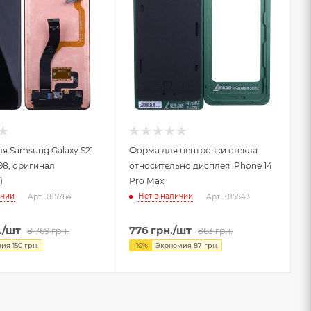
я Samsung Galaxy S21
Форма для центровки стекла
998, оригинал
относительно дисплея iPhone 14
)
Pro Max
ичии
Нет в наличии
Арт.: 015764
Арт.: 015543
.
/шт
776
грн.
/шт
8 769
грн.
863
грн.
мия
150
грн.
-
10
%
Экономия
87
грн.