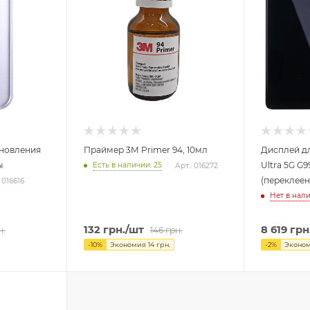
ановления
Праймер 3M Primer 94, 10мл
Дисплей дл
ы
Ultra 5G G
Есть в наличии: 25
Арт.: 016272
(переклеен
 016616
Нет в нал
132
грн.
/шт
8 619
грн
н.
146
грн.
-
10
%
Экономия
14
грн.
-
2
%
Эконо