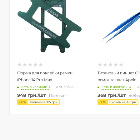
Форма для поклейки рамки
Титановый пинцет 0.
iPhone 14 Pro Max
ремонта плат Apple
Есть в наличии: 1
Есть в наличии: 4
Арт.: 015521
А
948
грн.
/шт
368
грн.
/шт
1 053
грн.
409
г
-
10
%
Экономия
105
грн.
-
10
%
Экономия
41
грн.