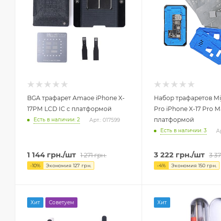
BGA трафарет Amaoe iPhone X-
Набор трафаретов Mi
17PM LCD IC с платформой
Pro iPhone X-17 Pro M
платформой
Есть в наличии: 2
Арт.: 017599
Есть в наличии: 3
А
1 144
грн.
/шт
3 222
грн.
/шт
1 271
грн.
3 3
-
10
%
Экономия
127
грн.
-
4
%
Экономия
150
грн.
Хит
Советуем
Хит