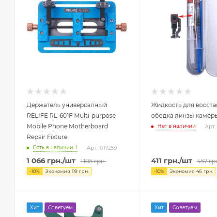
Держатель универсалный
Жидкость для восст
RELIFE RL-601F Multi-purpose
ободка линзы камер
Mobile Phone Motherboard
Нет в наличии
Арт.:
Repair Fixture
Есть в наличии: 1
Арт.: 017259
1 066
грн.
/шт
411
грн.
/шт
1 185
грн.
457
гр
-
10
%
Экономия
119
грн.
-
10
%
Экономия
46
грн.
Хит
Советуем
Хит
Советуем