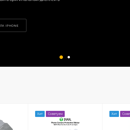
ЛА IPHONE
Хит
Советуем
Хит
Сове