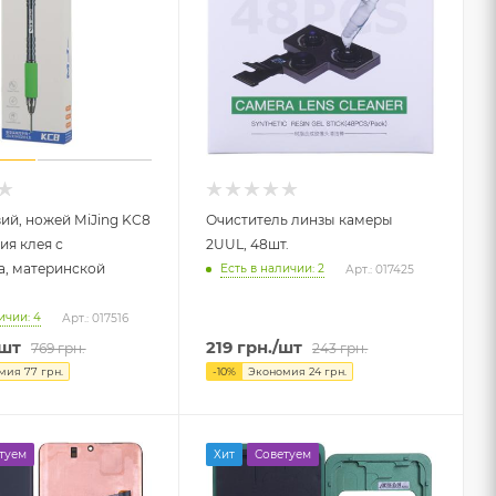
ий, ножей MiJing KC8
Очиститель линзы камеры
ия клея с
2UUL, 48шт.
а, материнской
Есть в наличии: 2
Арт.: 017425
ичии: 4
Арт.: 017516
/шт
219
грн.
/шт
769
грн.
243
грн.
мия
77
грн.
-
10
%
Экономия
24
грн.
туем
Хит
Советуем