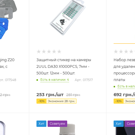
jing Z20
Защитный стикер на камеры
Набор лезв
ax, с
2UUL DA30 X1000PCS, 7мм -
для удален
500шт. 12мм - 500шт.
процессор
платы
Есть в наличии: 4
рт.: 017548
Арт.: 017517
Есть в нал
253
грн.
/шт
692
грн.
72
грн.
281
грн.
-
10
%
Экономия
28
грн.
-
10
%
Эконо
Хит
Советуем
Хит
Сове