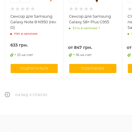
Сенсор для Samsung
Сенсор для Samsung
Ст
Galaxy Note 8 N950 (rev.
Galaxy S8+ Plus G955
п
D)
S
Есть в наличии: 1
G9
Нет в наличии
633
грн.
от
847 грн.
о
+ 25 на счет
+ 36 на счет
ПОДПИСАТЬСЯ
ПОДРОБНЕЕ
НАЗАД К СПИСКУ