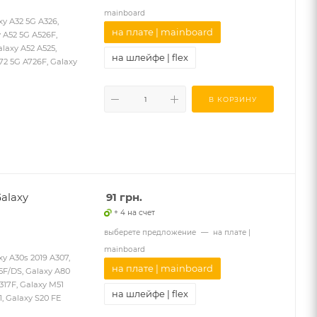
mainboard
 A32 5G A326,
на плате | mainboard
 A52 5G A526F,
laxy A52 A525,
на шлейфе | flex
A72 5G A726F, Galaxy
В КОРЗИНУ
alaxy
91
грн.
+ 4 на счет
выберете предложение
—
на плате |
mainboard
 A30s 2019 A307,
на плате | mainboard
15F/DS, Galaxy A80
M317F, Galaxy M51
на шлейфе | flex
, Galaxy S20 FE