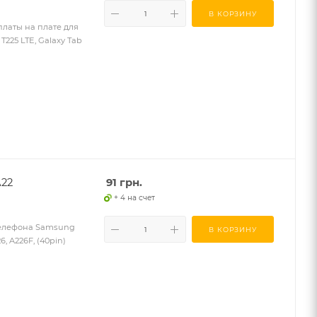
В КОРЗИНУ
платы на плате для
T225 LTE, Galaxy Tab
A22
91
грн.
+ 4 на счет
 телефона Samsung
В КОРЗИНУ
6, A226F, (40pin)