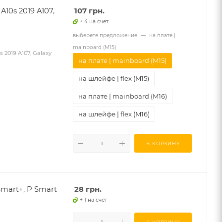
10s 2019 A107,
107
грн.
+ 4 на счет
выберете предложение
—
на плате |
mainboard (M15)
2019 A107, Galaxy
на плате | mainboard (M15)
на шлейфе | flex (M15)
на плате | mainboard (M16)
на шлейфе | flex (M16)
В КОРЗИНУ
mart+, P Smart
28
грн.
+ 1 на счет