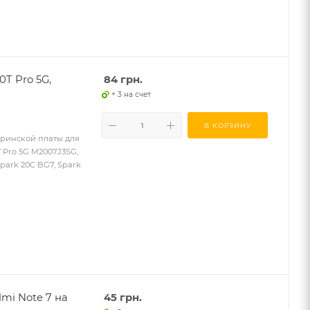
0T Pro 5G,
84
грн.
+ 3 на счет
В КОРЗИНУ
еринской платы для
0T Pro 5G M2007J3SG,
Spark 20C BG7, Spark
mi Note 7 на
45
грн.