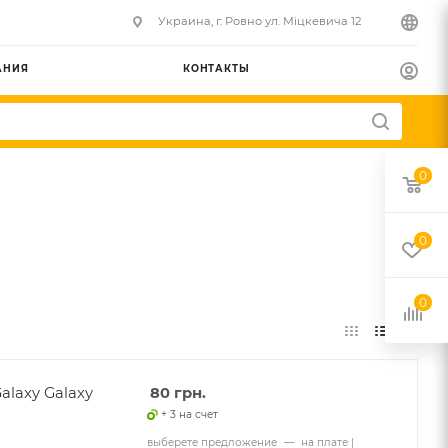
Украина, г. Ровно ул. Міцкевича 12
АНИЯ
КОНТАКТЫ
0
0
0
laxy Galaxy
80
грн.
+ 3 на счет
выберете предложение
—
на плате |