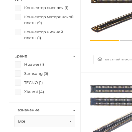
Коннектор дисплея (
1
)
Коннектор материнской
платы (
9
)
Коннектор нижней
платы (
1
)
Бренд
БЫСТРЫЙ ПРОСМ
Huawei (
1
)
Samsung (
5
)
TECNO (
1
)
Xiaomi (
4
)
Назначение
Все