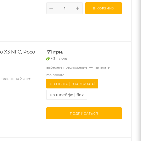
В КОРЗИНУ
o X3 NFC, Poco
71
грн.
+ 3 на счет
выберете предложение
—
на плате |
mainboard
 телефона Xiaomi
на плате | mainboard
на шлейфе | flex
ПОДПИСАТЬСЯ