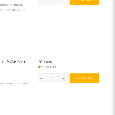
В КОРЗИНУ
еринской платы
t Plus INE-LX1, P
i Note 7, на
41
грн.
+ 2 на счет
В КОРЗИНУ
платы на плате для