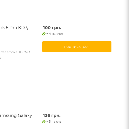
k 5 Pro KD7,
100
грн.
+ 4 на счет
ПОДПИСАТЬСЯ
я телефона TECNO
е
amsung Galaxy
136
грн.
+ 5 на счет