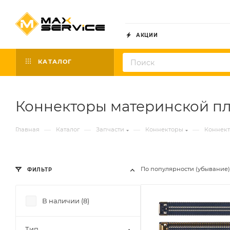
АКЦИИ
КАТАЛОГ
Коннекторы материнской п
—
—
—
—
Главная
Каталог
Запчасти
Коннекторы
Коннект
По популярности (убывание)
ФИЛЬТР
В наличии (
8
)
Тип