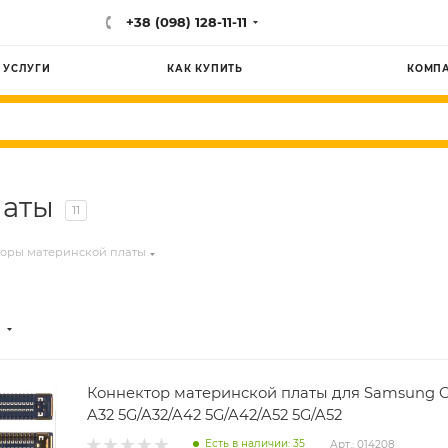
+38 (098) 128-11-11
УСЛУГИ
КАК КУПИТЬ
КОМП
латы
11
оры материнской платы
Коннектор материнской платы для Samsung Ga
A32 5G/A32/A42 5G/A42/A52 5G/A52
Есть в наличии: 35
Арт.: 014208