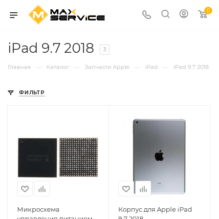
0
iPad 9.7 2018
3
—
—
—
—
Главная
Каталог
Запчасти Apple
iPad
iPad 9.7 2018
ФИЛЬТР
Микросхема
Корпус для Apple iPad
управления питанием
9.7 2018