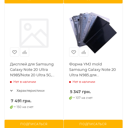
Дисплей для Samsung
Форма YMJ mold
Galaxy Note 20 Ultra
Samsung Galaxy Note 20
N985/Note 20 Ultra 5G,
Ultra N985 для
оригинал (переклеен,
центровки стекла
Нет в наличии
Нет в наличии
черные точки)
относительно дисплея
Характеристики
5 347
грн.
+ 107 на счет
7 491
грн.
+ 150 на счет
ПОДПИСАТЬСЯ
ПОДПИСАТЬСЯ