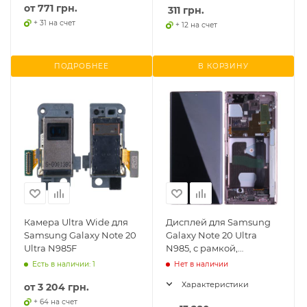
от
771 грн.
311
грн.
+ 31 на счет
+ 12 на счет
ПОДРОБНЕЕ
В КОРЗИНУ
Камера Ultra Wide для
Дисплей для Samsung
Samsung Galaxy Note 20
Galaxy Note 20 Ultra
Ultra N985F
N985, с рамкой,
оригинал (Service Pack)
Есть в наличии: 1
Нет в наличии
Характеристики
от
3 204 грн.
+ 64 на счет