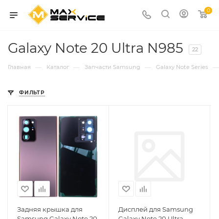
0
Galaxy Note 20 Ultra N985
22
—
—
—
—
Главная
Каталог
Запчасти Samsung
Galaxy Note Series
ФИЛЬТР
Задняя крышка для
Дисплей для Samsung
Samsung Galaxy Note 20
Galaxy Note 20 Ultra