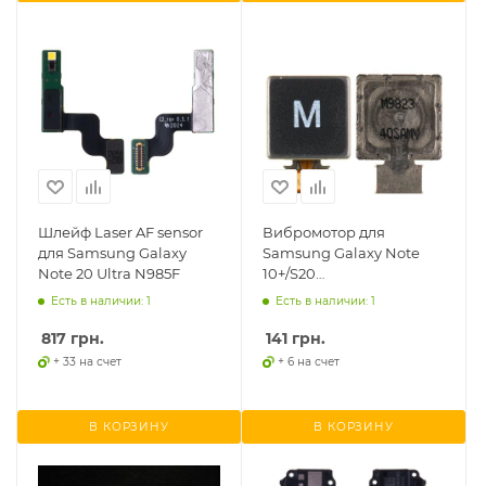
Шлейф Laser AF sensor
Вибромотор для
для Samsung Galaxy
Samsung Galaxy Note
Note 20 Ultra N985F
10+/S20
Ultra/S20/S20+/S21
Есть в наличии: 1
Есть в наличии: 1
Ultra/Note 20 Ultra,
оригинал
817
грн.
141
грн.
+ 33 на счет
+ 6 на счет
В КОРЗИНУ
В КОРЗИНУ