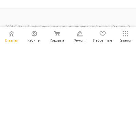
2026 © “Max Service” является зарегистрированной торговой маркой.
Все права защищены.
Главная
Кабинет
Корзина
Ремонт
Избранные
Каталог
+38 (098) 128-11-11
info@maxsc.com.ua
Украина, г. Ровно ул. Міцкевича 12
ПОЛИТИКА КОНФИДЕНЦИАЛЬНОСТИ