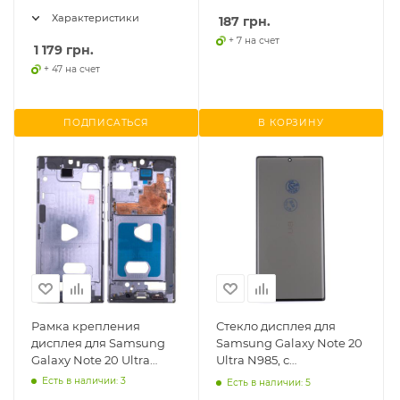
4370mAh) Service
Характеристики
оригинал
187
грн.
+ 7 на счет
1 179
грн.
+ 47 на счет
ПОДПИСАТЬСЯ
В КОРЗИНУ
Рамка крепления
Стекло дисплея для
дисплея для Samsung
Samsung Galaxy Note 20
Galaxy Note 20 Ultra
Ultra N985, с
N985F
поляризационной
Есть в наличии: 3
Есть в наличии: 5
пленкой