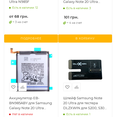
Ultra N985F
Galaxy Note 20 Ultra
N985/Note 20 Ultra 5G
Есть в наличии: 12
Есть в наличии: 3
N986
от
68 грн.
101
грн.
+ 3 на счет
+ 4 на счет
ПОДРОБНЕЕ
В КОРЗИНУ
Аккумулятор EB-
Шлейф Samsung Note
BN985ABY для Samsung
20 Ultra для тестера
Galaxy Note 20 Ultra
DLZXWIN для S200, S300
N985/N986 (Li-ion
и S800
Нет в наличии
Есть в наличии: 1