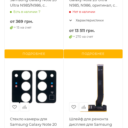
Ultra N985/N986, с
N985, N986, оригинал, с
стеклом камеры,
дефектом
Есть в наличии: 7
Нет в наличии
оригинал PRC
Характеристики
от
369 грн.
+ 15 на счет
от
13 511 грн.
+ 270 на счет
ПОДРОБНЕЕ
ПОДРОБНЕЕ
Стекло камеры для
Шлейф для ремонта
Samsung Galaxy Note 20
дисплея для Samsung