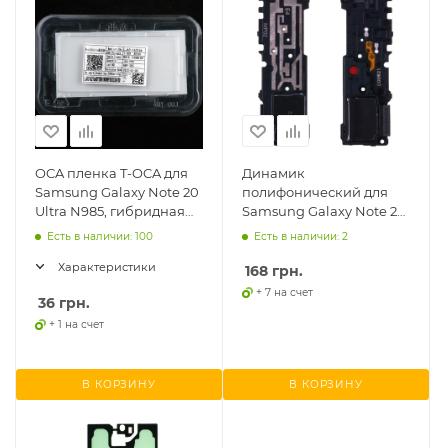
OCA пленка T-OCA для
Динамик
Samsung Galaxy Note 20
полифонический для
Ultra N985, гибридная
Samsung Galaxy Note 20
UF
Ultra N985F, с антенной
Есть в наличии: 100
Есть в наличии: 2
Характеристики
168
грн.
+ 7 на счет
36
грн.
+ 1 на счет
В КОРЗИНУ
В КОРЗИНУ