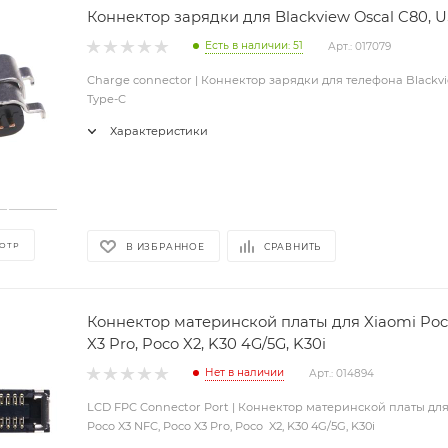
Коннектор зарядки для Blackview Oscal C80, 
Есть в наличии: 51
Арт.: 017079
Charge connector | Коннектор зарядки для телефона Blackvi
Type-C
Характеристики
ОТР
В ИЗБРАННОЕ
СРАВНИТЬ
Коннектор материнской платы для Xiaomi Poc
X3 Pro, Poco X2, K30 4G/5G, K30i
Нет в наличии
Арт.: 014894
LCD FPC Connector Port | Коннектор материнской платы для
Poco X3 NFC, Poco X3 Pro, Poco X2, K30 4G/5G, K30i