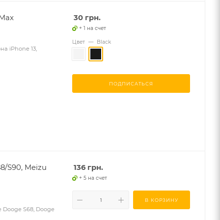
 Max
30
грн.
+ 1 на счет
Цвет
—
Black
на iPhone 13,
ПОДПИСАТЬСЯ
8/S90, Meizu
136
грн.
+ 5 на счет
В КОРЗИНУ
e Dooge S68, Dooge