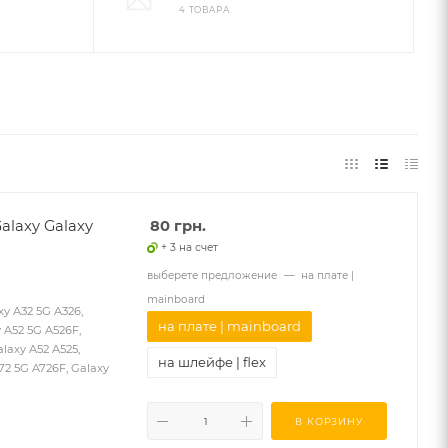
4 ТОВАРА
laxy Galaxy
80
грн.
+ 3 на счет
выберете предложение
—
на плате |
mainboard
 A32 5G A326,
на плате | mainboard
 A52 5G A526F,
laxy A52 A525,
на шлейфе | flex
A72 5G A726F, Galaxy
В КОРЗИНУ