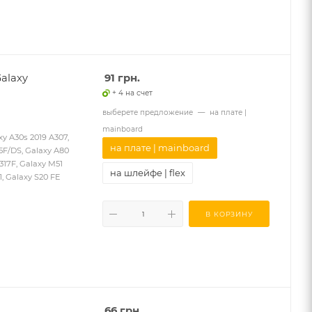
alaxy
91
грн.
+ 4 на счет
выберете предложение
—
на плате |
mainboard
 A30s 2019 A307,
на плате | mainboard
15F/DS, Galaxy A80
M317F, Galaxy M51
на шлейфе | flex
, Galaxy S20 FE
В КОРЗИНУ
66
грн.