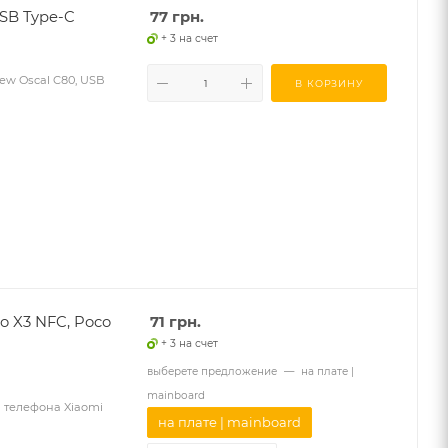
USB Type-C
77
грн.
+ 3 на счет
ew Oscal C80, USB
В КОРЗИНУ
o X3 NFC, Poco
71
грн.
+ 3 на счет
выберете предложение
—
на плате |
mainboard
 телефона Xiaomi
на плате | mainboard