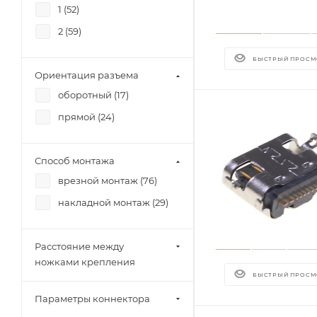
1 (
52
)
2 (
59
)
БЫСТРЫЙ ПРОСМ
Ориентация разъема
оборотный (
17
)
прямой (
24
)
Способ монтажа
врезной монтаж (
76
)
накладной монтаж (
29
)
Расстояние между
ножками крепления
БЫСТРЫЙ ПРОСМ
Параметры коннектора