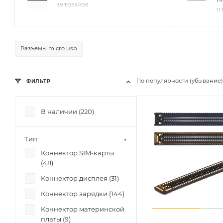
39 ТОВАРОВ
11
Разъемы micro usb
По популярности (убывание)
ФИЛЬТР
В наличии (
220
)
Тип
Коннектор SIM-карты
(
48
)
Коннектор дисплея (
31
)
Коннектор зарядки (
144
)
Коннектор материнской
платы (
9
)