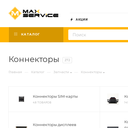
АКЦИИ
КАТАЛОГ
Коннекторы
272
—
—
—
Главная
Каталог
Запчасти
Коннекторы
Коннекторы SIM-карты
К
48 ТОВАРОВ
14
К
Коннекторы дисплеев
п