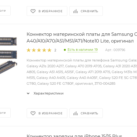
ОТР
В ИЗБРАННОЕ
СРАВНИТЬ
Коннектор материнской платы для Samsung G
A40/A10/A70/A51/M51/A71/Note10 Lite, оригинал
Есть в наличии: 19
Арт.: 009796
2
Коннектор материнской платы для телефона Samsung Galaxy
Galaxy A21s 2020 A217, Galaxy A70 2019 A705, Galaxy A31 2020 A3
A805, Galaxy A51 A515, A515F, Galaxy A71 2019 A715, Galaxy M31s 
M515, Galaxy A40 A405, Galaxy A40 A405F, Galaxy S20 FE 5G G781
G780, Galaxy S20 FE G780F, оригинал, 3710-004285
Характеристики
ОТР
В ИЗБРАННОЕ
СРАВНИТЬ
Коннектор зарядки для iPhone 15/15 Plus