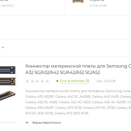
 ТОВАРОВ
6 ТОВАРОВ
Коннектор материнской платы для Samsung Ga
A32 5G/A32/A42 5G/A42/A52 5G/A52
Есть в наличии: 35
Арт.: 014208
Коннектор материнской платы для телефона Samsung Galaxy
Galaxy A32 A325F, Galaxy A42 5G A426B, Galaxy A42 A425, Galaxy
Galaxy A52 5G A526, Galaxy A22 4G A225, Galaxy A22 4G A225F, Ga
Galaxy A52 A525F, Galaxy A72 A725, Galaxy A72 5G A726, Galaxy 
A72 5G 2021 A726, Galaxy A72 2021 A725
Характеристики