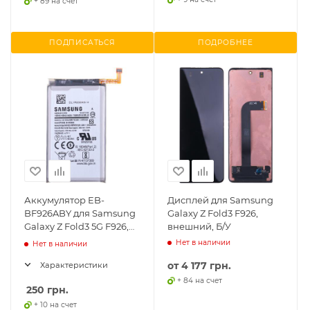
+ 89 на счет
ПОДПИСАТЬСЯ
ПОДРОБНЕЕ
Аккумулятор EB-
Дисплей для Samsung
BF926ABY для Samsung
Galaxy Z Fold3 F926,
Galaxy Z Fold3 5G F926,
внешний, Б/У
(Li-ion, 2060mAh, 3.88В)
Нет в наличии
Нет в наличии
от
4 177 грн.
Характеристики
+ 84 на счет
250
грн.
+ 10 на счет