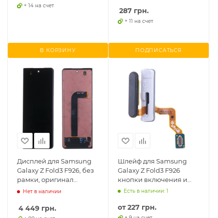
+ 14 на счет
287
грн.
+ 11 на счет
В КОРЗИНУ
ПОДПИСАТЬСЯ
Дисплей для Samsung
Шлейф для Samsung
Galaxy Z Fold3 F926, без
Galaxy Z Fold3 F926
рамки, оригинал
кнопки включения и
(переклеен), внешний/
сканера отпечатков,
Есть в наличии: 1
Нет в наличии
передний
оригинал
от
227 грн.
4 449
грн.
+ 9 на счет