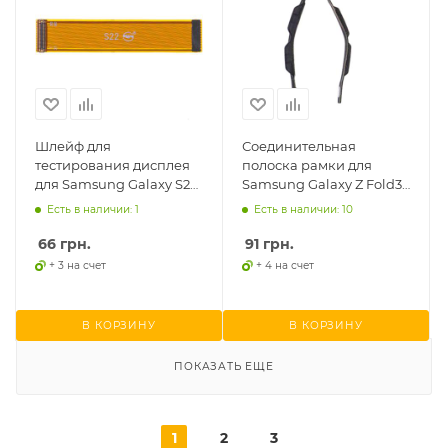
Шлейф для
Соединительная
тестирования дисплея
полоска рамки для
для Samsung Galaxy S22
Samsung Galaxy Z Fold3
5G S901, Galaxy Fold 3
5G F926, 2шт.
Есть в наличии: 1
Есть в наличии: 10
F926
66
грн.
91
грн.
+ 3 на счет
+ 4 на счет
В КОРЗИНУ
В КОРЗИНУ
ПОКАЗАТЬ ЕЩЕ
1
2
3