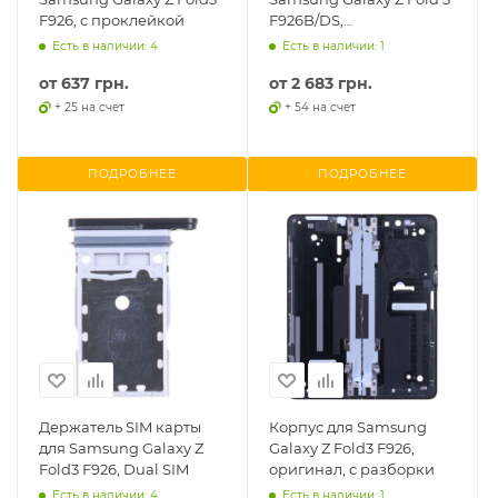
F926, с проклейкой
F926B/DS,
протестированная
Есть в наличии: 4
Есть в наличии: 1
рабочая б/у,
от
637 грн.
от
2 683 грн.
+ 25 на счет
+ 54 на счет
ПОДРОБНЕЕ
ПОДРОБНЕЕ
Держатель SIM карты
Корпус для Samsung
для Samsung Galaxy Z
Galaxy Z Fold3 F926,
Fold3 F926, Dual SIM
оригинал, с разборки
Есть в наличии: 4
Есть в наличии: 1