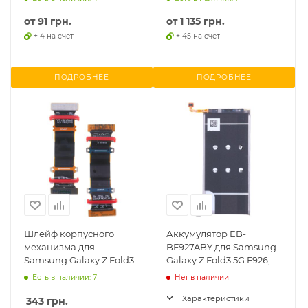
от
91 грн.
от
1 135 грн.
+ 4 на счет
+ 45 на счет
ПОДРОБНЕЕ
ПОДРОБНЕЕ
Шлейф корпусного
Аккумулятор EB-
механизма для
BF927ABY для Samsung
Samsung Galaxy Z Fold3
Galaxy Z Fold3 5G F926,
F926, 2шт.
(Li-ion, 2280mAh, 3.88В)
Есть в наличии: 7
Нет в наличии
Характеристики
343
грн.