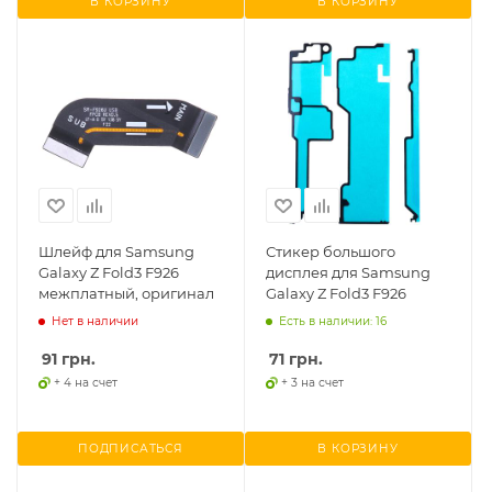
В КОРЗИНУ
В КОРЗИНУ
Шлейф для Samsung
Стикер большого
Galaxy Z Fold3 F926
дисплея для Samsung
межплатный, оригинал
Galaxy Z Fold3 F926
Нет в наличии
Есть в наличии: 16
91
грн.
71
грн.
+ 4 на счет
+ 3 на счет
ПОДПИСАТЬСЯ
В КОРЗИНУ