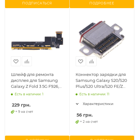
ПОДПИСАТЬСЯ
ПОДРОБНЕЕ
Шлейф для ремонта
Коннектор зарядки для
дисплея для Samsung
Samsung Galaxy S20/S20
Galaxy Z Fold 3 5G F926,
Plus/S20 Ultra/S20 FE/Z
оригинал
Flip3/Z Fold3, оригинал
Есть в наличии: 1
Есть в наличии: 11
Характеристики
229
грн.
+ 9 на счет
56
грн.
+ 2 на счет