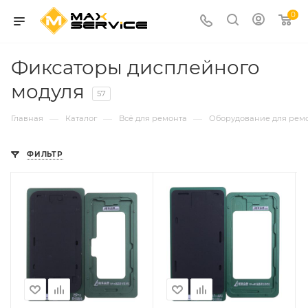
0
Фиксаторы дисплейного
модуля
57
—
—
—
Главная
Каталог
Всё для ремонта
Оборудование для рем
ФИЛЬТР