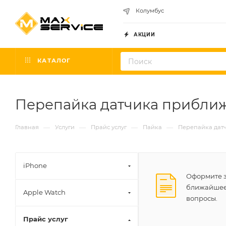
Колумбус
АКЦИИ
КАТАЛОГ
Перепайка датчика прибли
—
—
—
—
Главная
Услуги
Прайс услуг
Пайка
Перепайка дат
iPhone
Оформите з
ближайшее 
Apple Watch
вопросы.
Прайс услуг