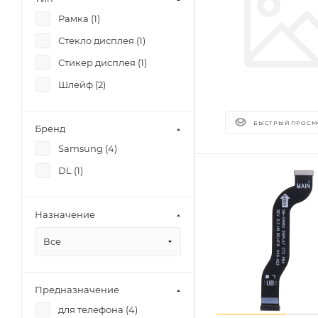
Рамка (
1
)
Стекло дисплея (
1
)
Стикер дисплея (
1
)
Шлейф (
2
)
БЫСТРЫЙ ПРОСМ
Бренд
Samsung (
4
)
DL (
1
)
Назначение
Все
Предназначение
для телефона (
4
)