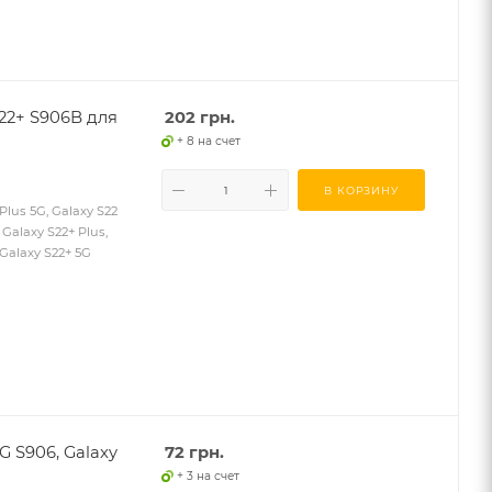
S22+ S906B для
202
грн.
+ 8 на счет
В КОРЗИНУ
Plus 5G, Galaxy S22
 Galaxy S22+ Plus,
 Galaxy S22+ 5G
G S906, Galaxy
72
грн.
+ 3 на счет