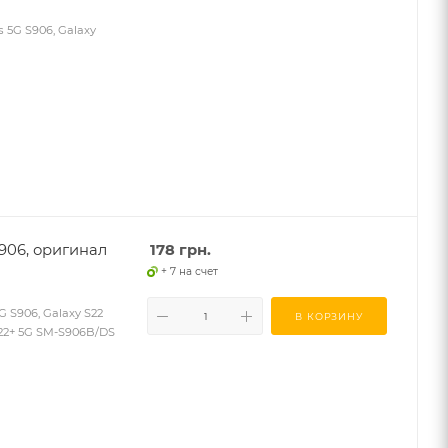
 5G S906, Galaxy
906, оригинал
178
грн.
+ 7 на счет
 S906, Galaxy S22
В КОРЗИНУ
 S22+ 5G SM-S906B/DS