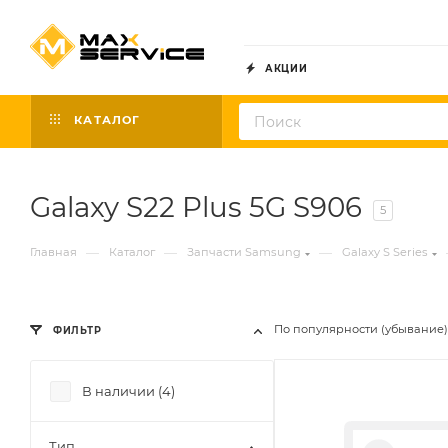
АКЦИИ
КАТАЛОГ
Galaxy S22 Plus 5G S906
5
—
—
—
Главная
Каталог
Запчасти Samsung
Galaxy S Series
По популярности (убывание)
ФИЛЬТР
В наличии (
4
)
Тип