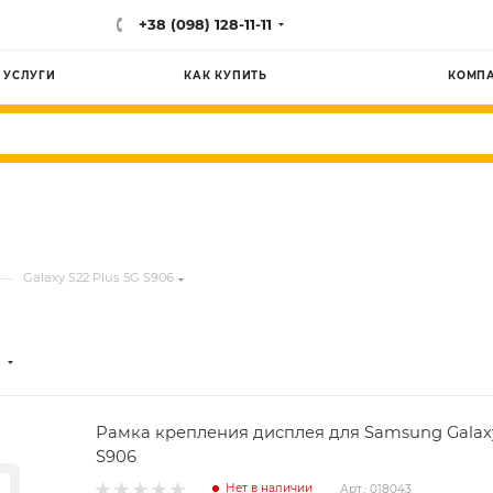
+38 (098) 128-11-11
УСЛУГИ
КАК КУПИТЬ
КОМП
—
Galaxy S22 Plus 5G S906
Рамка крепления дисплея для Samsung Galaxy
S906
Нет в наличии
Арт.: 018043