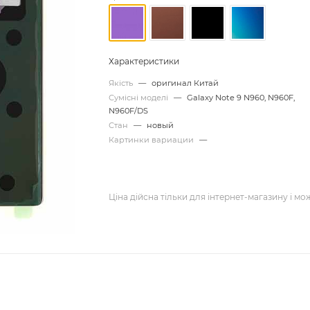
Характеристики
Якість
—
оригинал Китай
Сумісні моделі
—
Galaxy Note 9 N960, N960F,
N960F/DS
Стан
—
новый
Картинки вариации
—
Ціна дійсна тільки для інтернет-магазину і мо