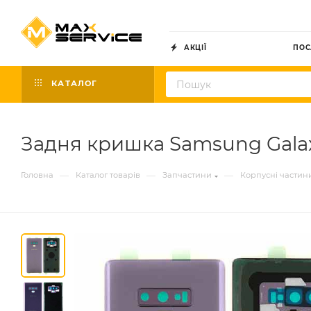
АКЦІЇ
ПОС
КАТАЛОГ
Задня кришка Samsung Galaxy
—
—
—
Головна
Каталог товарів
Запчастини
Корпусні частин