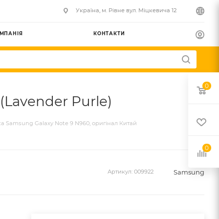
Українa, м. Рівне вул. Міцкевича 12
МПАНІЯ
КОНТАКТИ
0
(Lavender Purle)
а Samsung Galaxy Note 9 N960, оригінал Китай
0
Samsung
Артикул:
009922