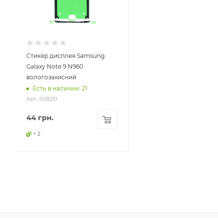
Стикер дисплея Samsung
Galaxy Note 9 N960
вологозахисний
Есть в наличии: 21
Арт.: 008251
44
грн.
+ 2