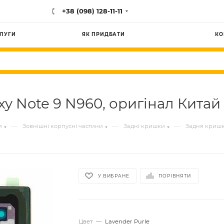
+38 (098) 128-11-11
ЛУГИ
ЯК ПРИДБАТИ
КО
 Note 9 N960, оригінал Китай 
—
—
—
и
Зовнішні корпусні частини
Задні кришки
Задня кришк
У ВИБРАНЕ
ПОРІВНЯТИ
Цвет
—
Lavender Purle