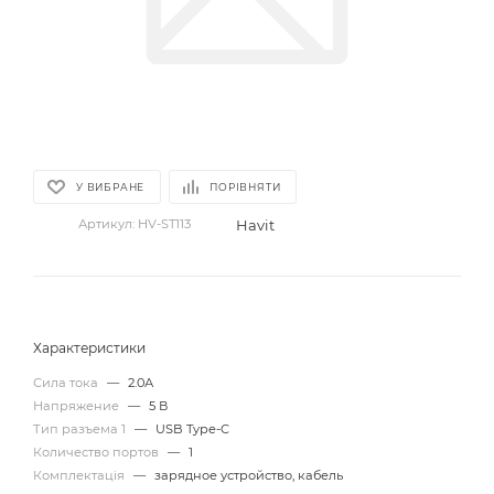
У ВИБРАНЕ
ПОРІВНЯТИ
Havit
Артикул:
HV-ST113
Характеристики
Сила тока
—
2.0А
Напряжение
—
5 В
Тип разъема 1
—
USB Type-C
Количество портов
—
1
Комплектація
—
зарядное устройство, кабель