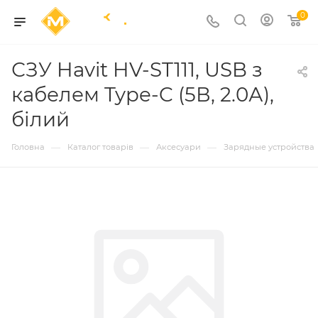
0
СЗУ Havit HV-ST111, USB з
кабелем Type-C (5В, 2.0А),
білий
—
—
—
Головна
Каталог товарів
Аксесуари
Зарядные устройства