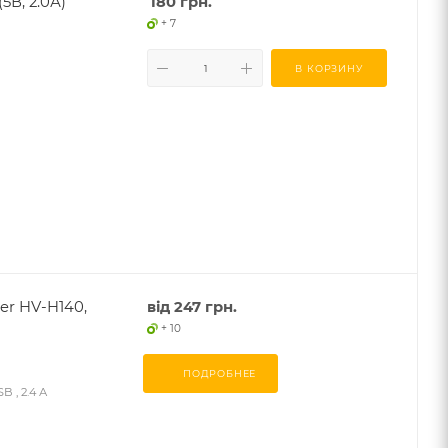
В, 2.0А)
180
грн.
+ 7
В КОРЗИНУ
er HV-H140,
від
247 грн.
+ 10
ПОДРОБНЕЕ
 , 2.4 А