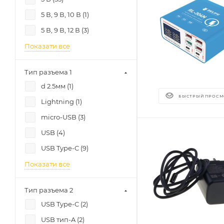
5 В, 9 В, 10 В (
1
)
5 В, 9 В, 12 В (
3
)
Показати все
Тип разъема 1
d 2.5мм (
1
)
БЫСТРЫЙ ПРОСМ
Lightning (
1
)
micro-USB (
3
)
USB (
4
)
USB Type-C (
9
)
Показати все
Тип разъема 2
USB Type-C (
2
)
USB тип-A (
2
)