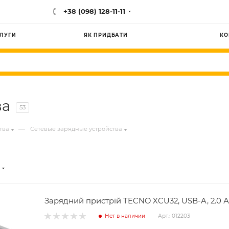
+38 (098) 128-11-11
ЛУГИ
ЯК ПРИДБАТИ
КО
ва
53
—
тва
Сетевые зарядные устройства
Зарядний пристрій TECNO XCU32, USB-A, 2.0 А,
Нет в наличии
Арт.: 012203