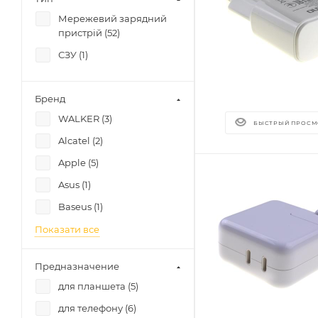
Мережевий зарядний
пристрій (
52
)
СЗУ (
1
)
Бренд
WALKER (
3
)
БЫСТРЫЙ ПРОСМ
Alcatel (
2
)
Apple (
5
)
Asus (
1
)
Baseus (
1
)
Показати все
Предназначение
для планшета (
5
)
для телефону (
6
)