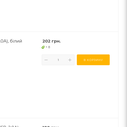
.0А), білий
202
грн.
+ 8
В КОРЗИНУ