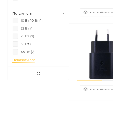
БЫСТРЫЙ ПРОСМ
Потужність
10 Вт, 10 Вт (
1
)
22 Вт. (
1
)
25 Вт. (
2
)
35 Вт. (
1
)
45 Вт. (
2
)
Показати все
БЫСТРЫЙ ПРОСМ