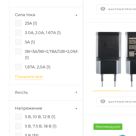
БЫСТРЫЙ ПРОСМ
Сила тока
25А (
1
)
3.0A, 2.0А, 1.67A (
1
)
5А (
1
)
5В=3А/9В=2,78А/12В=2,09А
(
1
)
1,67А, 2,0А (
1
)
Показати все
Якість
БЫСТРЫЙ ПРОСМ
Напряжение
5 В, 10 В, 12 В (
1
)
5 В, 7.5 В, 18 В (
1
)
Рекомендуємо
5 В (
35
)