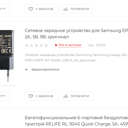
ОТР
У ВИБРАНЕ
ПОРІВНЯТИ
Сетевое зарядное устройство для Samsung EP
2A, 5В, 9В, оригинал
Нет в наличии
Арт.: 011252
Сетевое зарядное устройство Samsung Samsung Galaxy A51, A
M317, M317F EP-TA200, USB-A, 2A, оригинал
Характеристики
ОТР
У ВИБРАНЕ
ПОРІВНЯТИ
Багатофункціональний 6-портовий бездрото
пристрій RELIFE RL-304S Quick Charge, 5A, 45