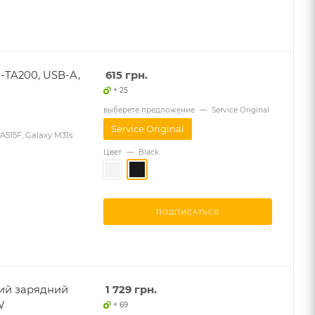
-TA200, USB-A,
615
грн.
+ 25
выберете предложение
—
Service Original
Service Original
515F, Galaxy M31s
Цвет
—
Black
ПОДПИСАТЬСЯ
вий зарядний
1 729
грн.
W
+ 69