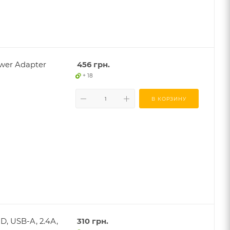
wer Adapter
456
грн.
+ 18
В КОРЗИНУ
, USB-A, 2.4А,
310
грн.