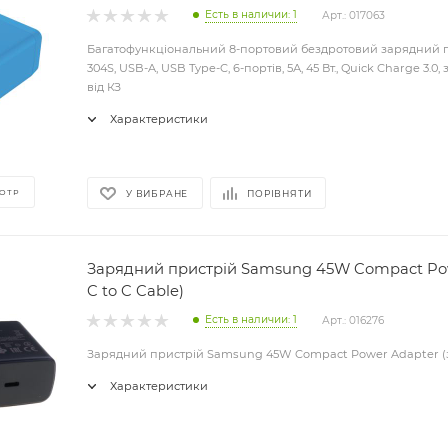
Есть в наличии: 1
Арт.: 017063
Багатофункціональний 8-портовий бездротовий зарядний п
304S, USB-A, USB Type-C, 6-портів, 5А, 45 Вт., Quick Charge 3.0,
від КЗ
Характеристики
ОТР
У ВИБРАНЕ
ПОРІВНЯТИ
Зарядний пристрій Samsung 45W Compact Pow
C to C Cable)
Есть в наличии: 1
Арт.: 016276
Зарядний пристрій Samsung 45W Compact Power Adapter (з 
Характеристики