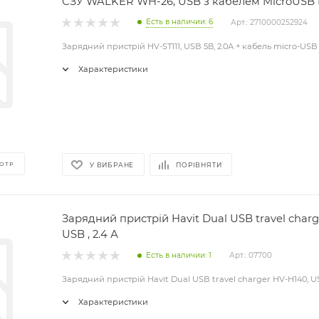
СЗУ WALKER WH-26, USB з кабелем MicroUSB (5
Есть в наличии: 6
Арт.: 2710000252924
Зарядний пристрій HV-ST111, USB 5В, 2.0А + кабель micro-USB
Характеристики
ОТР
У ВИБРАНЕ
ПОРІВНЯТИ
Зарядний пристрій Havit Dual USB travel charg
USB , 2.4 А
Есть в наличии: 1
Арт.: 07700
Зарядний пристрій Havit Dual USB travel charger HV-H140, USB
Характеристики