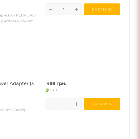
В КОРЗИНУ
ристрій RELIFE RL-
 з дисплеєм, захист
er Adapter (з
499
грн.
+ 20
В КОРЗИНУ
C to C Cable)