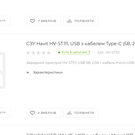
ОТР
У ВИБРАНЕ
ПОРІВНЯТИ
СЗУ Havit HV-ST111, USB з кабелем Type-C (5В, 2
Есть в наличии: 3
Арт.: HV-ST113
Зарядний пристрій HV-ST111, USB 5В, 2.0А + кабель micro-USB
Характеристики
ОТР
У ВИБРАНЕ
ПОРІВНЯТИ