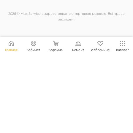
2026 © Max Service є зареєстрованою торговою маркою. Всі права
захищені.
+38 (098) 128-11-11
Главная
Кабинет
Корзина
Ремонт
Избранные
Каталог
info@maxsc.com.ua
Українa, м. Рівне вул. Міцкевича 12
ПОЛІТИКА КОНФІДЕНЦІЙНОСТІ