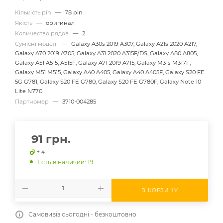
Кількість pin
—
78 pin
Якість
—
оригинал
Количество рядов
—
2
Сумісні моделі
—
Galaxy A30s 2019 A307, Galaxy A21s 2020 A217,
Galaxy A70 2019 A705, Galaxy A31 2020 A315F/DS, Galaxy A80 A805,
Galaxy A51 A515, A515F, Galaxy A71 2019 A715, Galaxy M31s M317F,
Galaxy M51 M515, Galaxy A40 A405, Galaxy A40 A405F, Galaxy S20 FE
5G G781, Galaxy S20 FE G780, Galaxy S20 FE G780F, Galaxy Note 10
Lite N770
Партномер
—
3710-004285
91
грн.
+ 4
Есть в наличии
: 19
В КОРЗИНУ
Самовивіз сьогодні - безкоштовно