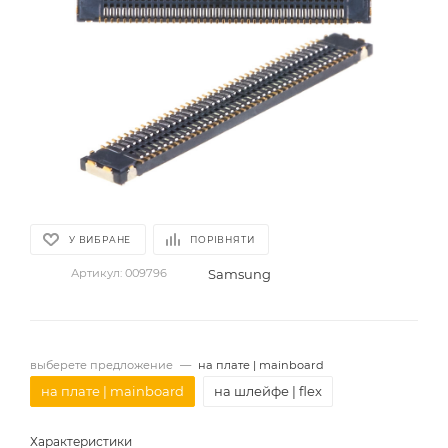
У ВИБРАНЕ
ПОРІВНЯТИ
Samsung
Артикул:
009796
выберете предложение
—
на плате | mainboard
на плате | mainboard
на шлейфе | flex
Характеристики