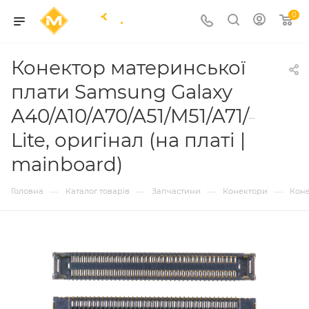
0
Конектор материнської
плати Samsung Galaxy
A40/A10/A70/A51/M51/A71/Note1
Lite, оригінал (на платі |
mainboard)
—
—
—
—
Головна
Каталог товарів
Запчастини
Конектори
Коне