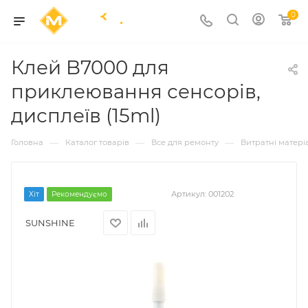
0
Клей B7000 для
приклеювання сенсорів,
дисплеїв (15ml)
—
—
—
Головна
Каталог товарів
Все для ремонту
Витратні матері
Артикул:
001202
Хіт
Рекомендуємо
SUNSHINE