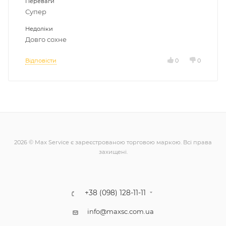
Переваги
Супер
Недоліки
Довго сохне
Відповісти
0
0
2026 © Max Service є зареєстрованою торговою маркою. Всі права
захищені.
+38 (098) 128-11-11
info@maxsc.com.ua