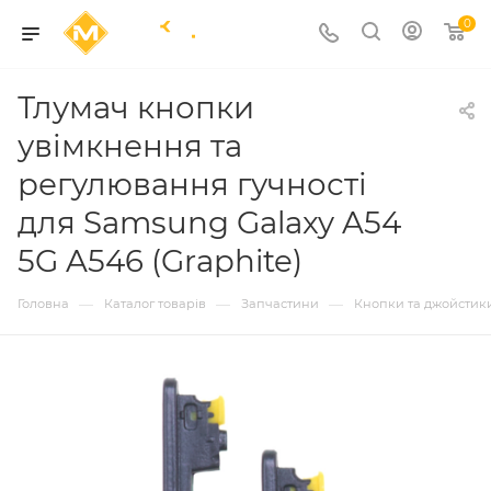
0
Тлумач кнопки
увімкнення та
регулювання гучності
для Samsung Galaxy A54
5G A546 (Graphite)
—
—
—
Головна
Каталог товарів
Запчастини
Кнопки та джойстик