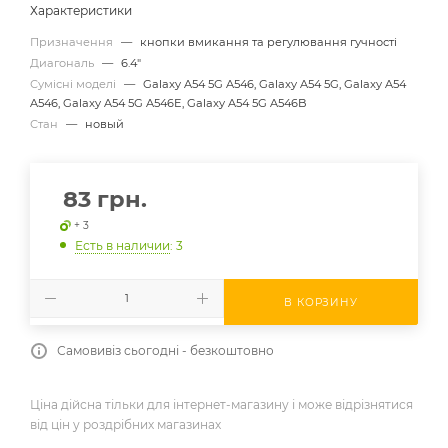
Характеристики
Призначення
—
кнопки вмикання та регулювання гучності
Диагональ
—
6.4"
Сумісні моделі
—
Galaxy A54 5G A546, Galaxy A54 5G, Galaxy A54
A546, Galaxy A54 5G A546E, Galaxy A54 5G A546B
Стан
—
новый
83
грн.
+ 3
Есть в наличии
: 3
В КОРЗИНУ
Самовивіз сьогодні - безкоштовно
Ціна дійсна тільки для інтернет-магазину і може відрізнятися
від цін у роздрібних магазинах