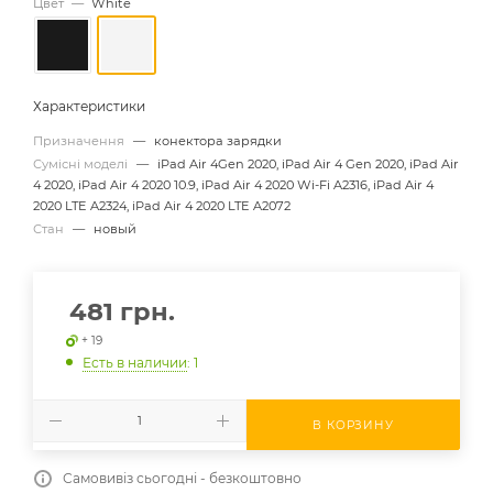
Цвет
—
White
Характеристики
Призначення
—
конектора зарядки
Сумісні моделі
—
iPad Air 4Gen 2020, iPad Air 4 Gen 2020, iPad Air
4 2020, iPad Air 4 2020 10.9, iPad Air 4 2020 Wi-Fi A2316, iPad Air 4
2020 LTE A2324, iPad Air 4 2020 LTE A2072
Стан
—
новый
481
грн.
+ 19
Есть в наличии
: 1
В КОРЗИНУ
Самовивіз сьогодні - безкоштовно