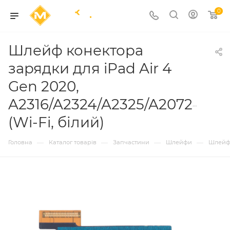
0
Шлейф конектора
зарядки для iPad Air 4
Gen 2020,
A2316/A2324/A2325/A2072/A231
(Wi-Fi, білий)
—
—
—
—
Головна
Каталог товарів
Запчастини
Шлейфи
Шлейф 