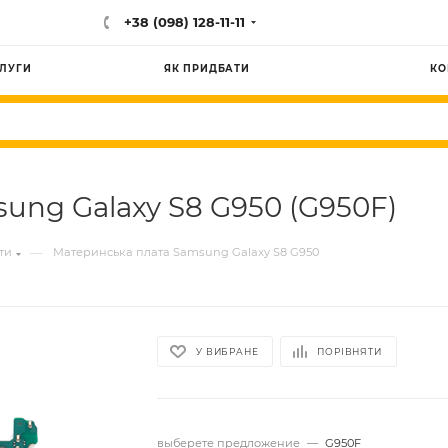
+38 (098) 128-11-11
ЛУГИ
ЯК ПРИДБАТИ
КО
ung Galaxy S8 G950 (G950F)
—
ти
Материнська плата Samsung Galaxy S8 G950
У ВИБРАНЕ
ПОРІВНЯТИ
выберете предложение
—
G950F