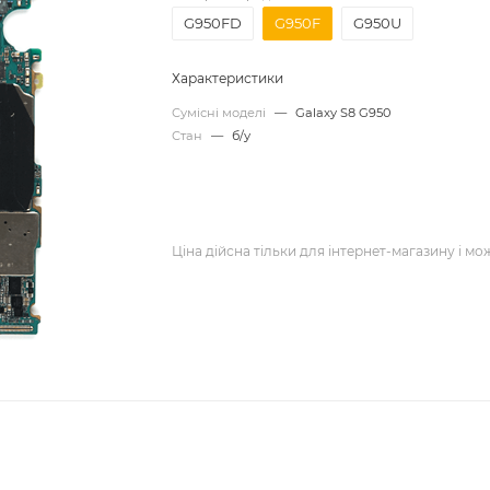
G950FD
G950F
G950U
Характеристики
Сумісні моделі
—
Galaxy S8 G950
Стан
—
б/у
Ціна дійсна тільки для інтернет-магазину і мо