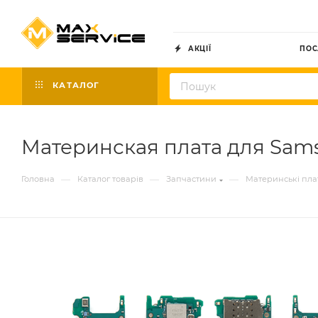
АКЦІЇ
ПОС
КАТАЛОГ
Материнская плата для Sams
—
—
—
Головна
Каталог товарів
Запчастини
Материнські пла