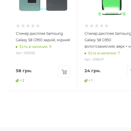
Стикер дисплея Samsung
Стикер дисплея Samsun
Galaxy S8 G950 задній, мідний
Galaxy S8 G950
вологозахисний, верх + н
Есть в наличии: 9
Есть в наличии: 7
Арт.: 008263
Арт.: 008247
58
грн.
24
грн.
+ 2
+ 1