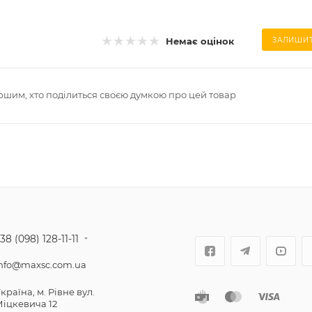
Немає оцінок
ЗАЛИШИТ
ршим, хто поділиться своєю думкою про цей товар
38 (098) 128-11-11
nfo@maxsc.com.ua
країнa, м. Рівне вул.
іцкевича 12