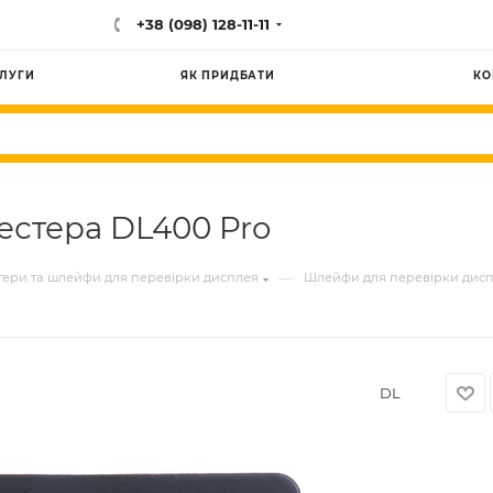
+38 (098) 128-11-11
ЛУГИ
ЯК ПРИДБАТИ
КО
тестера DL400 Pro
—
тери та шлейфи для перевірки дисплея
Шлейфи для перевірки дис
DL