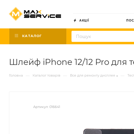
АКЦІЇ
ПОС
КАТАЛОГ
Шлейф iPhone 12/12 Pro для 
—
—
—
Головна
Каталог товарів
Все для ремонту дисплея
Тес
Артикул:
016641