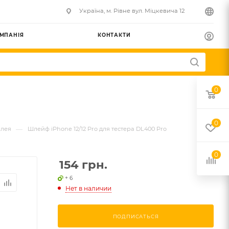
Українa, м. Рівне вул. Міцкевича 12
МПАНІЯ
КОНТАКТИ
0
0
—
плея
Шлейф iPhone 12/12 Pro для тестера DL400 Pro
0
154
грн.
+ 6
Нет в наличии
ПОДПИСАТЬСЯ