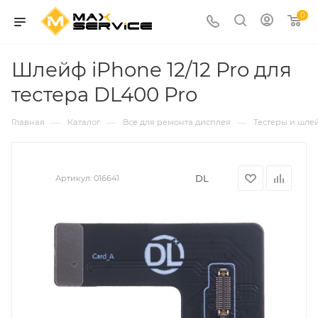
0
Шлейф iPhone 12/12 Pro для
тестера DL400 Pro
—
—
—
Главная
Каталог
Все для ремонта дисплея
Тестеры и шле
DL
Артикул:
016641