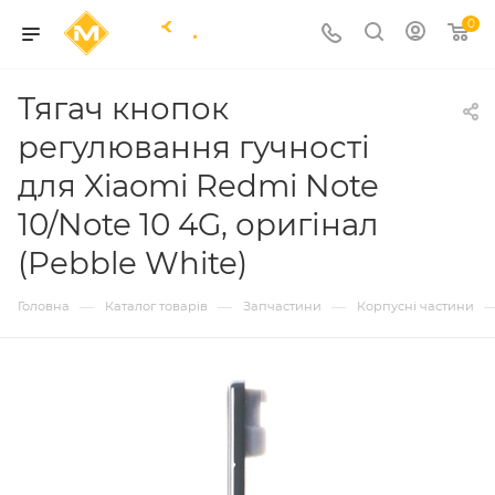
0
Тягач кнопок
регулювання гучності
для Xiaomi Redmi Note
10/Note 10 4G, оригінал
(Pebble White)
—
—
—
Головна
Каталог товарів
Запчастини
Корпусні частини