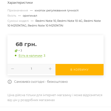
Характеристики
Призначення
—
кнопок регулювання гучності
Якість
—
оригинал
Сумісні моделі
—
Redmi Note 10, Redmi Note 10 4G, Redmi Note
10 M2101K7AG, Redmi Note 10 M2101K7AI
68
грн.
+ 3
Есть в наличии
: 3
В КОРЗИНУ
Самовивіз сьогодні - безкоштовно
Ціна дійсна тільки для інтернет-магазину і може відрізнятися
від цін у роздрібних магазинах