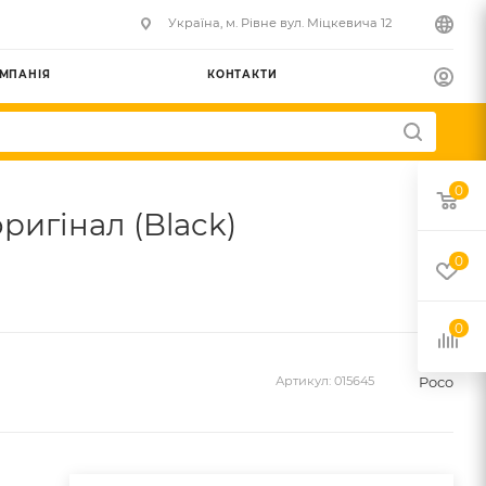
Українa, м. Рівне вул. Міцкевича 12
МПАНІЯ
КОНТАКТИ
0
ригінал (Black)
0
0
Poco
Артикул:
015645