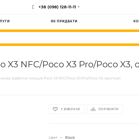
+38 (098) 128-11-11
ЛУГИ
ЯК ПРИДБАТИ
КО
 X3 NFC/Poco X3 Pro/Poco X3, о
канер відбитка пальців Poco X3 NFC/Poco X3 Pro/Poco X3, оригінал
У ВИБРАНЕ
ПОРІВНЯТИ
Цвет
—
Black