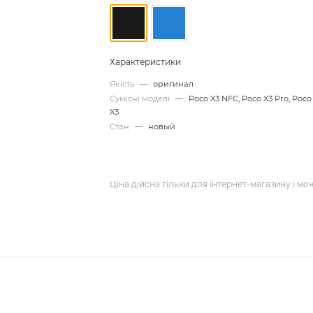
Характеристики
Якість
—
оригинал
Сумісні моделі
—
Poco X3 NFC, Poco X3 Pro, Poco
X3
Стан
—
новый
Ціна дійсна тільки для інтернет-магазину і мо