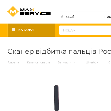
АКЦІЇ
ПОС
КАТАЛОГ
Сканер відбитка пальців Poco
—
—
—
—
Головна
Каталог товарів
Запчастини
Шлейфи
С