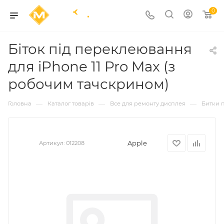
0
Біток під переклеювання
для iPhone 11 Pro Max (з
робочим тачскрином)
—
—
—
Головна
Каталог товарів
Все для ремонту дисплея
Битки 
Apple
Артикул:
012208