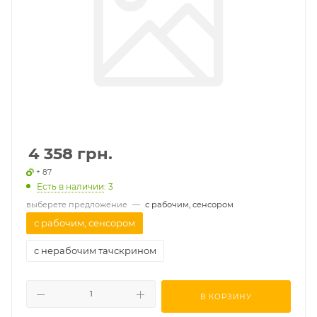
4 358
грн.
+ 87
Есть в наличии
: 3
выберете предложение
—
с рабочим, сенсором
с рабочим, сенсором
с нерабочим тачскрином
В КОРЗИНУ