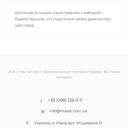
Допоможіть іншим користувачам з вибором –
будьте першим, хто поділиться своєю думкою про
цей товар
2026 © Max Service є зареєстрованою торговою маркою. Всі права
захищені.
+38 (098) 128-11-11
info@maxsc.com.ua
Українa, м. Рівне вул. Міцкевича 12