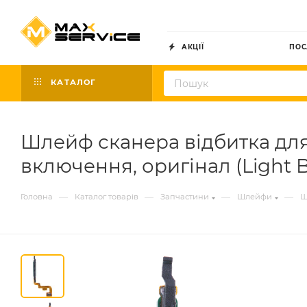
АКЦІЇ
ПОС
КАТАЛОГ
Шлейф сканера відбитка для 
включення, оригінал (Light B
—
—
—
—
Головна
Каталог товарів
Запчастини
Шлейфи
Ш