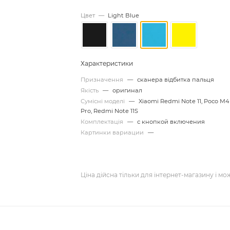
Цвет
—
Light Blue
Характеристики
Призначення
—
сканера відбитка пальця
Якість
—
оригинал
Сумісні моделі
—
Xiaomi Redmi Note 11, Poco M4
Pro, Redmi Note 11S
Комплектація
—
с кнопкой включения
Картинки вариации
—
Ціна дійсна тільки для інтернет-магазину і мо