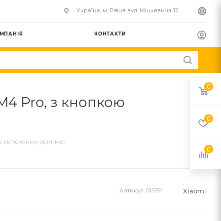
Українa, м. Рівне вул. Міцкевича 12
МПАНІЯ
КОНТАКТИ
0
M4 Pro, з кнопкою
0
ю включення, оригінал
0
Xiaomi
Артикул:
015391