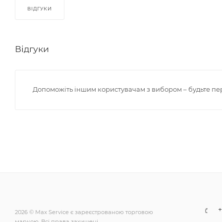
ВІДГУКИ
Відгуки
Допоможіть іншим користувачам з вибором – будьте пе
+
2026 © Max Service є зареєстрованою торговою
маркою. Всі права захищені.