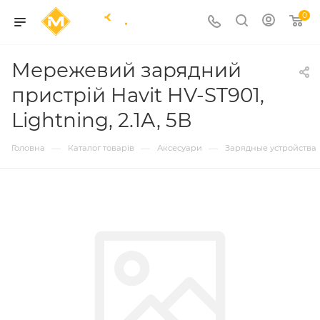
0
Мережевий зарядний
пристрій Havit HV-ST901,
Lightning, 2.1А, 5В
—
—
—
Головна
Каталог товарів
Аксесуари
Зарядные устройства