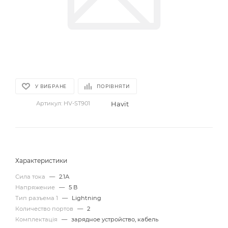
У ВИБРАНЕ
ПОРІВНЯТИ
Havit
Артикул:
HV-ST901
Характеристики
Сила тока
—
2.1А
Напряжение
—
5 В
Тип разъема 1
—
Lightning
Количество портов
—
2
Комплектація
—
зарядное устройство, кабель