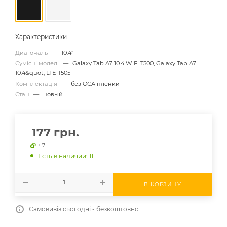
Характеристики
Диагональ
—
10.4"
Сумісні моделі
—
Galaxy Tab A7 10.4 WiFi T500, Galaxy Tab A7
10.4&quot; LTE T505
Комплектація
—
без OCA пленки
Стан
—
новый
177
грн.
+ 7
Есть в наличии
: 11
В КОРЗИНУ
Самовивіз сьогодні - безкоштовно