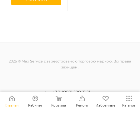
В КОРЗИНУ
2026 © Max Service є зареєстрованою торговою маркою. Всі права
захищені.
+38 (098) 128-11-11
info@maxsc.com.ua
Главная
Кабинет
Корзина
Ремонт
Избранные
Каталог
Українa, м. Рівне вул. Міцкевича 12