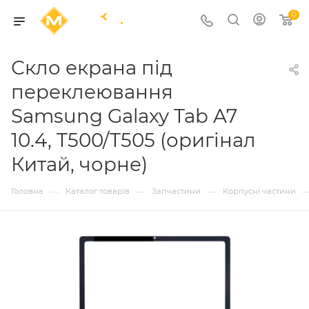
0
Скло екрана під
переклеювання
Samsung Galaxy Tab A7
10.4, T500/T505 (оригінал
Китай, чорне)
—
—
—
Головна
Каталог товарів
Запчастини
Корпусні частини