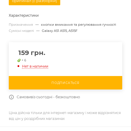
оригинал (с разборки)
Характеристики
Призначення
—
кнопки вмикання та регулювання гучності
Сумісні моделі
—
Galaxy A51 A515, A515F
159
грн.
+ 6
Нет в наличии
ПОДПИСАТЬСЯ
Самовивіз сьогодні - безкоштовно
Ціна дійсна тільки для інтернет-магазину і може відрізнятися
від цін у роздрібних магазинах