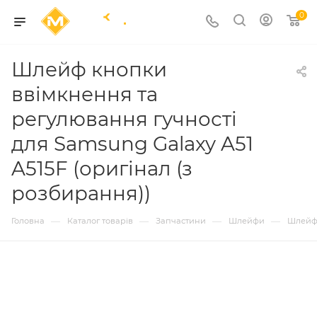
0
Шлейф кнопки
ввімкнення та
регулювання гучності
для Samsung Galaxy A51
A515F (оригінал (з
розбирання))
—
—
—
—
Головна
Каталог товарів
Запчастини
Шлейфи
Шлейф 