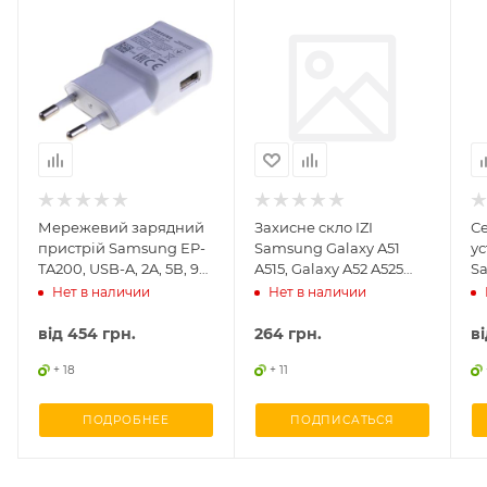
Мережевий зарядний
Захисне скло IZI
С
пристрій Samsung EP-
Samsung Galaxy A51
ус
TA200, USB-A, 2A, 5В, 9В,
A515, Galaxy A52 A525
S
оригінал, б/у
клей по всій площині
US
Нет в наличии
Нет в наличии
о
від
454 грн.
264
грн.
в
+ 18
+ 11
ПОДРОБНЕЕ
ПОДПИСАТЬСЯ