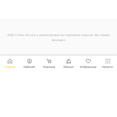
2026 © Max Service є зареєстрованою торговою маркою. Всі права
захищені.
+38 (098) 128-11-11
Главная
Кабинет
Корзина
Ремонт
Избранные
Каталог
info@maxsc.com.ua
Українa, м. Рівне вул. Міцкевича 12