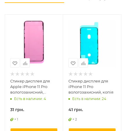
Стикер дисплея для
Стикер дисплея для
Apple iPhone 11 Pro
iPhone 11 Pro
вологозахисний,
вологозахисний, копія
оригінал
Есть в наличии: 4
Есть в наличии: 24
31
грн.
41
грн.
+ 1
+ 2