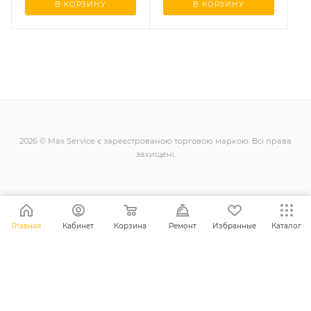
В КОРЗИНУ
В КОРЗИНУ
2026 © Max Service є зареєстрованою торговою маркою. Всі права
захищені.
+38 (098) 128-11-11
Главная
Кабинет
Корзина
Ремонт
Избранные
Каталог
info@maxsc.com.ua
Українa, м. Рівне вул. Міцкевича 12