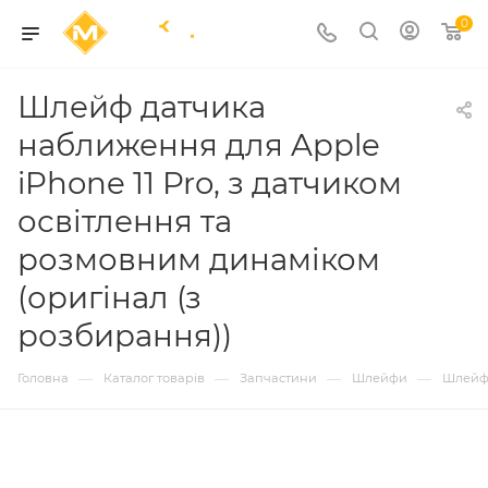
0
Шлейф датчика
наближення для Apple
iPhone 11 Pro, з датчиком
освітлення та
розмовним динаміком
(оригінал (з
розбирання))
—
—
—
—
Головна
Каталог товарів
Запчастини
Шлейфи
Шлейф 