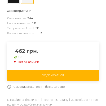
Характеристики
Сила тока
—
2.4А
Напряжение
—
5 В
Тип разъема 1
—
USB
Количество портов
—
3
462
грн.
+ 18
Нет в наличии
ПОДПИСАТЬСЯ
Самовивіз сьогодні - безкоштовно
Ціна дійсна тільки для інтернет-магазину і може відрізнятися
від цін у роздрібних магазинах