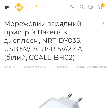
0
Мережевий зарядний
пристрій Baseus з
дисплеєм, NRT-DY035,
USB 5V/1A, USB 5V/2.4A
(білий, CCALL-BH02)
—
—
—
Головна
Каталог товарів
Аксесуари
Зарядные устройства