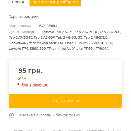
новая
оригинал (с разборки)
Характеристики
Маркировка
—
BQ24296M
Сумісні моделі
—
Lenovo Tab 2 A7-30, Tab 2 A7-30DC, Tab 2 A7-30F,
Tab 2 A7-30HC, Tab 2 A8-50F, Tab 2 A8-50L 3G, Tab 2 A8-50LC;
мобильных телефонов Meizu M1 Note; Huawei Y6 Pro TIT-U02;
Lenovo P70, S860, S90, TP-Link Neffos X1 Lite, TP904, TP904A
95
грн.
+ 4
Нет в наличии
ПОДПИСАТЬСЯ
Самовивіз сьогодні - безкоштовно
Ціна дійсна тільки для інтернет-магазину і може відрізнятися