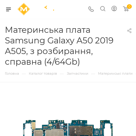
0
Материнська плата
Samsung Galaxy A50 2019
A505, з розбирання,
справна (4/64Gb)
—
—
—
Головна
Каталог товарів
Запчастини
Материнські плати