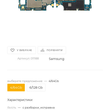
У ВИБРАНЕ
ПОРІВНЯТИ
Samsung
Артикул:
011188
выберете предложение
—
4/64Gb
4/64Gb
6/128 Gb
Характеристики
Якість
—
с разборки, исправна