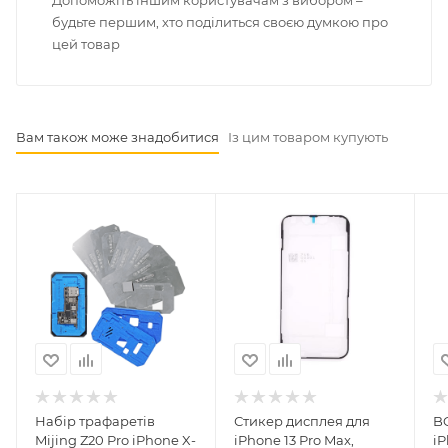
будьте першим, хто поділиться своєю думкою про
цей товар
Вам також може знадобитися
Із цим товаром купують
Набір трафаретів
Стикер дисплея для
B
Mijing Z20 Pro iPhone X-
iPhone 13 Pro Max,
iP