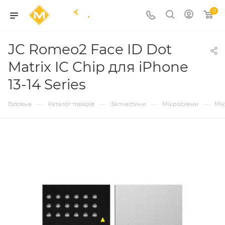
0
JC Romeo2 Face ID Dot
Matrix IC Chip для iPhone
13-14 Series
—
—
—
—
Головна
Каталог товарів
Запчастини
Мікросхеми
Мік