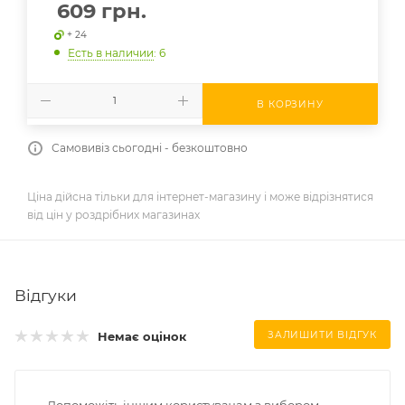
609
грн.
+ 24
Есть в наличии
: 6
В КОРЗИНУ
Самовивіз сьогодні - безкоштовно
Ціна дійсна тільки для інтернет-магазину і може відрізнятися
від цін у роздрібних магазинах
Відгуки
Немає оцінок
ЗАЛИШИТИ ВІДГУК
Допоможіть іншим користувачам з вибором –