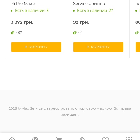
16 Pro Max з
Service оригінал
п
платформою
Есть в наличии: 3
Есть в наличии: 27
3 372
грн.
92
грн.
8
+ 67
+ 4
В КОРЗИНУ
В КОРЗИНУ
2026 © Max Service є зареєстрованою торговою маркою. Всі права
захищені.
+38 (098) 128-11-11