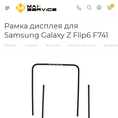
0
Рамка дисплея для
Samsung Galaxy Z Flip6 F741
—
—
—
—
Главная
Каталог
Запчасти
Корпусные части
Внутрен