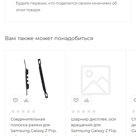
будьте первым, кто поделится своим мнением об
этом товаре
Вам также может понадобиться
Соединительная
Шарнир дисплея, оси
С
полоска рамки для
вращения для
д
Samsung Galaxy Z Flip6
Samsung Galaxy Z Flip6
Ga