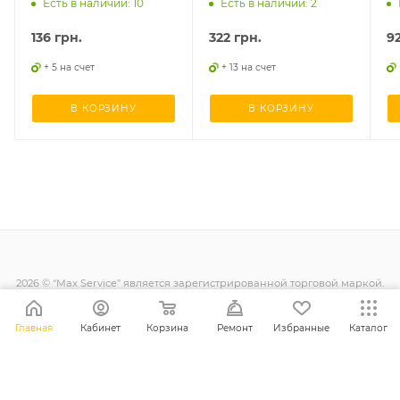
F741, 2шт.
F741
Есть в наличии: 10
Есть в наличии: 2
136
грн.
322
грн.
9
+ 5 на счет
+ 13 на счет
В КОРЗИНУ
В КОРЗИНУ
2026 © “Max Service” является зарегистрированной торговой маркой.
Все права защищены.
Главная
Кабинет
Корзина
Ремонт
Избранные
Каталог
+38 (098) 128-11-11