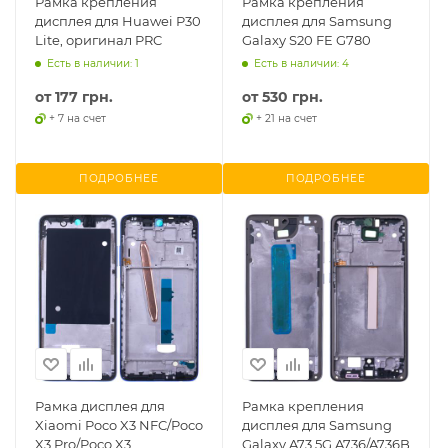
Рамка крепления
Рамка крепления
дисплея для Huawei P30
дисплея для Samsung
Lite, оригинал PRC
Galaxy S20 FE G780
Есть в наличии: 1
Есть в наличии: 4
от
177 грн.
от
530 грн.
+ 7 на счет
+ 21 на счет
ПОДРОБНЕЕ
ПОДРОБНЕЕ
Рамка дисплея для
Рамка крепления
Xiaomi Poco X3 NFC/Poco
дисплея для Samsung
X3 Pro/Poco X3
Galaxy A73 5G A736/A736B