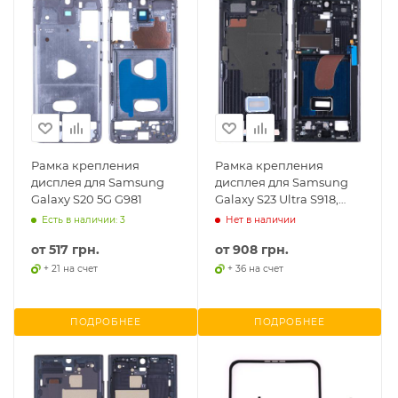
Рамка крепления
Рамка крепления
дисплея для Samsung
дисплея для Samsung
Galaxy S20 5G G981
Galaxy S23 Ultra S918,
European Version
Есть в наличии: 3
Нет в наличии
от
517 грн.
от
908 грн.
+ 21 на счет
+ 36 на счет
ПОДРОБНЕЕ
ПОДРОБНЕЕ