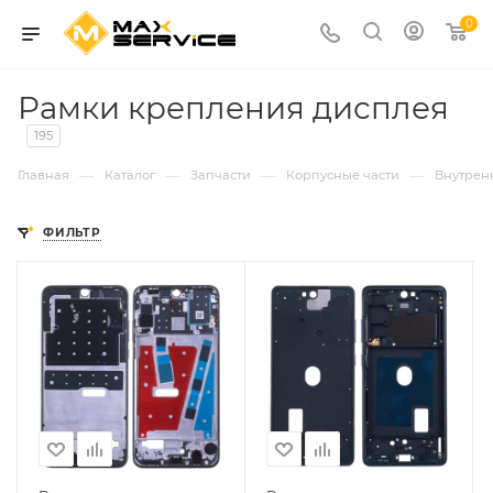
0
Рамки крепления дисплея
195
—
—
—
—
Главная
Каталог
Запчасти
Корпусные части
Внутрен
ФИЛЬТР