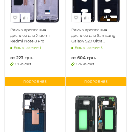
Рамка крепления
Рамка крепления
дисплея для Xiaomi
дисплея для Samsung
Redmi Note 8 Pro
Galaxy S20 Ultra
G988/S20 Ultra 5G G988B
Есть в наличии: 1
Есть в наличии: 5
от
223 грн.
от
604 грн.
+ 9 на счет
+ 24 на счет
ПОДРОБНЕЕ
ПОДРОБНЕЕ