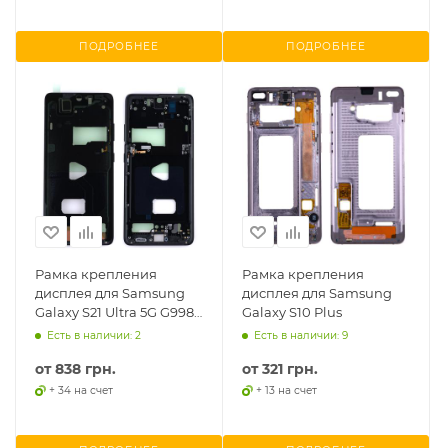
ПОДРОБНЕЕ
ПОДРОБНЕЕ
Рамка крепления
Рамка крепления
дисплея для Samsung
дисплея для Samsung
Galaxy S21 Ultra 5G G998,
Galaxy S10 Plus
European Version
Есть в наличии: 2
Есть в наличии: 9
от
838 грн.
от
321 грн.
+ 34 на счет
+ 13 на счет