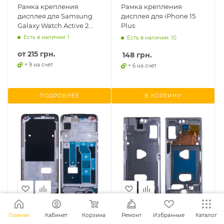
Рамка крепления
Рамка крепления
дисплея для Samsung
дисплея для iPhone 15
Galaxy Watch Active 2
Plus
44mm SM-R820,
Есть в наличии: 1
Есть в наличии: 10
оригинал (сняты с
от
215 грн.
часов) б/у
148
грн.
+ 9 на счет
+ 6 на счет
ПОДРОБНЕЕ
В КОРЗИНУ
Рамка крепления
Рамка крепления
Главная
Кабинет
Корзина
Ремонт
Избранные
Каталог
дисплея для Realme 6
дисплея для Samsung