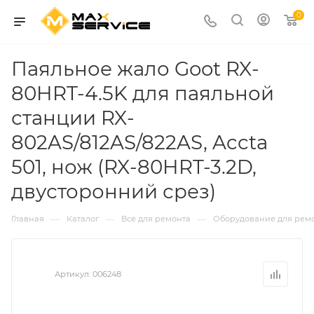
0
Паяльное жало Goot RX-
80HRT-4.5K для паяльной
станции RX-
802AS/812AS/822AS, Accta
501, нож (RX-80HRT-3.2D,
двусторонний срез)
—
—
—
Главная
Каталог
Всё для ремонта
Оборудование для рем
Артикул:
006248